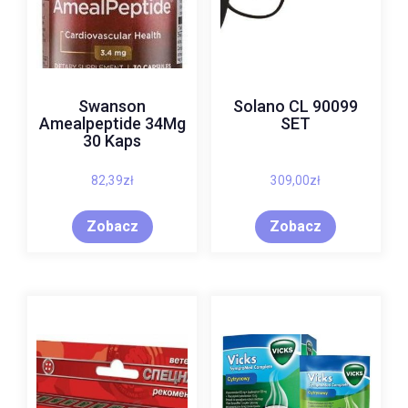
Swanson
Solano CL 90099
Amealpeptide 34Mg
SET
30 Kaps
82,39
zł
309,00
zł
Zobacz
Zobacz