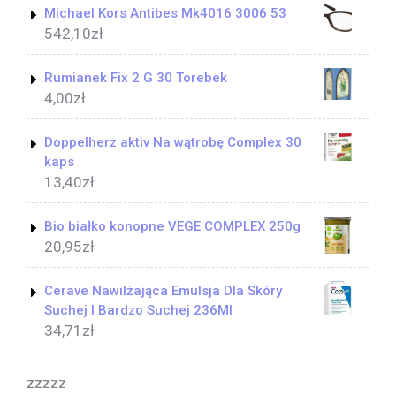
Michael Kors Antibes Mk4016 3006 53
542,10
zł
Rumianek Fix 2 G 30 Torebek
4,00
zł
Doppelherz aktiv Na wątrobę Complex 30
kaps
13,40
zł
Bio białko konopne VEGE COMPLEX 250g
20,95
zł
Cerave Nawilżająca Emulsja Dla Skóry
Suchej I Bardzo Suchej 236Ml
34,71
zł
zzzzz