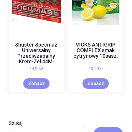
Shuster Specmaz
VICKS ANTIGRIP
Uniwersalny
COMPLEX smak
Przeciwzapalny
cytrynowy 10sasz.
Krem-Żel 44Ml
14,90
zł
13,90
zł
Zobacz
Zobacz
Szukaj