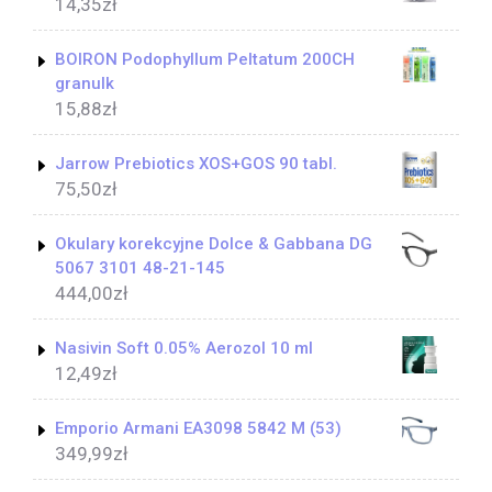
14,35
zł
BOIRON Podophyllum Peltatum 200CH
granulk
15,88
zł
Jarrow Prebiotics XOS+GOS 90 tabl.
75,50
zł
Okulary korekcyjne Dolce & Gabbana DG
5067 3101 48-21-145
444,00
zł
Nasivin Soft 0.05% Aerozol 10 ml
12,49
zł
Emporio Armani EA3098 5842 M (53)
349,99
zł