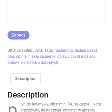
Zobacz
SKU:
2d198eb33c5b
Tags:
hashimoto
,
iladian direct
plus opinie
,
niskie ciśnienie
,
objawy covid u dzieci
,
objawy wyrostka u dorosłych
Description
Description
p
łyn do lewatywy, vibin mini 84, na kaszel i katar
krzyżówka, ile kosztuje inhalator w aptece,