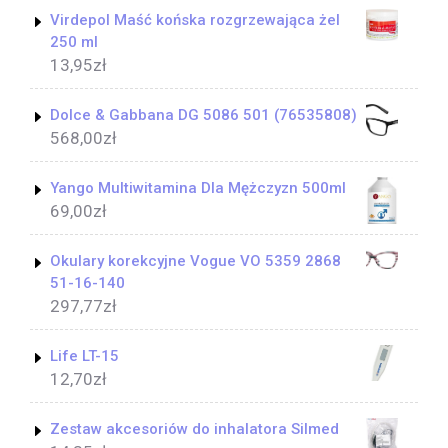
Virdepol Maść końska rozgrzewająca żel
250 ml
13,95
zł
Dolce & Gabbana DG 5086 501 (76535808)
568,00
zł
Yango Multiwitamina Dla Mężczyzn 500ml
69,00
zł
Okulary korekcyjne Vogue VO 5359 2868
51-16-140
297,77
zł
Life LT-15
12,70
zł
Zestaw akcesoriów do inhalatora Silmed