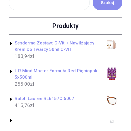
Szukaj
Produkty
Sesderma Zestaw: C-Vit + Nawilżający
Krem Do Twarzy 50ml C-VIT
183,94
zł
L R Mind Master Formuła Red Pięciopak
5x500ml
255,00
zł
Ralph Lauren RL6157Q 5007
415,76
zł