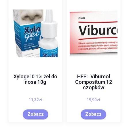
Xylogel 0.1% żel do
HEEL Viburcol
nosa 10g
Compositum 12
czopków
11,32
zł
19,99
zł
Zobacz
Zobacz