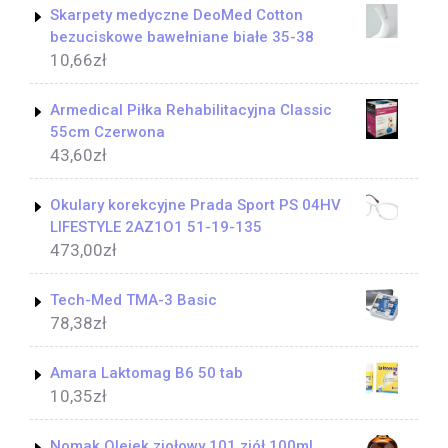
Skarpety medyczne DeoMed Cotton
bezuciskowe bawełniane białe 35-38
10,66
zł
Armedical Piłka Rehabilitacyjna Classic
55cm Czerwona
43,60
zł
Okulary korekcyjne Prada Sport PS 04HV
LIFESTYLE 2AZ1O1 51-19-135
473,00
zł
Tech-Med TMA-3 Basic
78,38
zł
Amara Laktomag B6 50 tab
10,35
zł
Nomak Olejek ziołowy 101 ziół 100ml