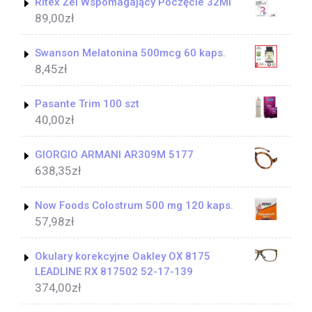
Ritex Żel Wspomagający Poczęcie 32Ml
89,00
zł
Swanson Melatonina 500mcg 60 kaps.
8,45
zł
Pasante Trim 100 szt
40,00
zł
GIORGIO ARMANI AR309M 5177
638,35
zł
Now Foods Colostrum 500 mg 120 kaps.
57,98
zł
Okulary korekcyjne Oakley OX 8175
LEADLINE RX 817502 52-17-139
374,00
zł