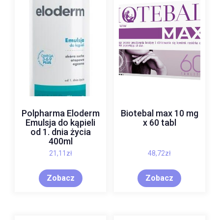
Polpharma Eloderm
Biotebal max 10 mg
Emulsja do kąpieli
x 60 tabl
od 1. dnia życia
400ml
21,11
zł
48,72
zł
Zobacz
Zobacz