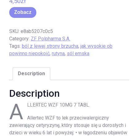
4,50
zł
Zobacz
SKU:
e8ab5207c0c5
Category:
ZF Polpharma S.A.
Tags:
ból z lewej strony brzucha
,
jak wysokie ob
powinno niepokoić
,
rutyna
,
sól emska
Description
Description
A
LLERTEC WZF 10MG 7 TABL.
Allertec WZF to lek przeciwalergiczny
zawierający cetyryzynę, który stosuje się u dorosłych i
dzieci w wieku 6 lat i powyżej: • w łagodzeniu objawów