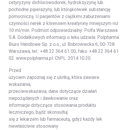
cetyryzyny dichlorowodorek, hydroksyzynę lub
pochodne piperazyny, lub którąkolwiek substancję
pomocniczą. U pacjentów z ciężkimi zaburzeniami
czynności nerek z klirensem kreatyniny mniejszym niż
10 ml/min. Podmiot odpowiedzialny: Polfa Warszawa
S.A. Dodatkowych informacji o leku udziela: Polpharma
Biuro Handlowe Sp. z o.o., ul. Bobrowiecka 6, 00-728
Warszawa, tel.: +48 22 364 61 00; faks: +48 22 364 61
02. www.polpharma.pl. ChPL: 2014.10.20.
Przed
użyciem zapoznaj się z ulotką, która zawiera
wskazania,
przeciwwskazania, dane dotyczące działań
niepożądanych i dawkowanie oraz
informacje dotyczące stosowania produktu
leczniczego, bądź skonsultuj
się z lekarzem lub farmaceutą, gdyż każdy lek
niewłaściwie stosowany