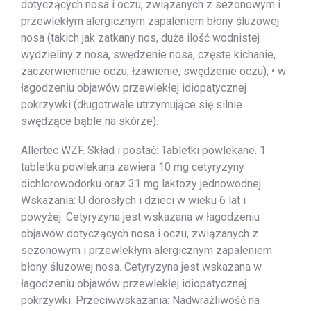
dotyczących nosa i oczu, związanych z sezonowym i
przewlekłym alergicznym zapaleniem błony śluzowej
nosa (takich jak zatkany nos, duża ilość wodnistej
wydzieliny z nosa, swędzenie nosa, częste kichanie,
zaczerwienienie oczu, łzawienie, swędzenie oczu); • w
łagodzeniu objawów przewlekłej idiopatycznej
pokrzywki (długotrwale utrzymujące się silnie
swędzące bąble na skórze).
Allertec WZF. Skład i postać: Tabletki powlekane. 1
tabletka powlekana zawiera 10 mg cetyryzyny
dichlorowodorku oraz 31 mg laktozy jednowodnej.
Wskazania: U dorosłych i dzieci w wieku 6 lat i
powyżej: Cetyryzyna jest wskazana w łagodzeniu
objawów dotyczących nosa i oczu, związanych z
sezonowym i przewlekłym alergicznym zapaleniem
błony śluzowej nosa. Cetyryzyna jest wskazana w
łagodzeniu objawów przewlekłej idiopatycznej
pokrzywki. Przeciwwskazania: Nadwrażliwość na