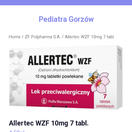
Skip
to
content
Pediatra Gorzów
Home
/
ZF Polpharma S.A.
/ Allertec WZF 10mg 7 tabl.
Allertec WZF 10mg 7 tabl.