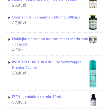
26,95
zł
Swanson Glukomannan 665mg, 90kaps
37,80
zł
Naklejka ochronna na transmiter Medtronic
- czaszki
4,90
zł
IWOSTIN PURE BALANCE Oczyszczająca
Pianka 150 ml
23,40
zł
IZEN - jemioła ekstrakt 50ml
57,99
zł