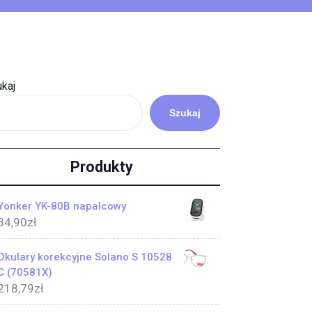
kaj
Szukaj
Produkty
Yonker YK-80B napalcowy
34,90
zł
Okulary korekcyjne Solano S 10528
C (70581X)
218,79
zł