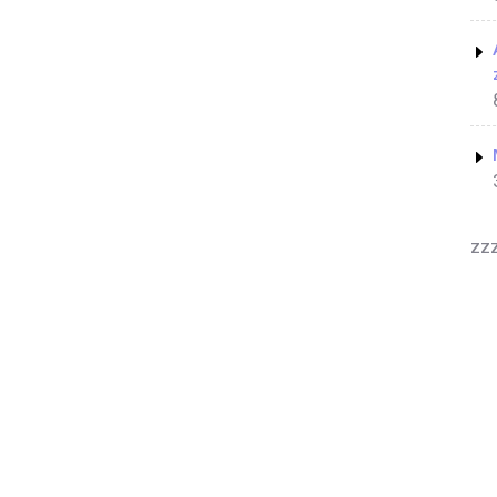
zz
Yoga Coach WordPress Theme