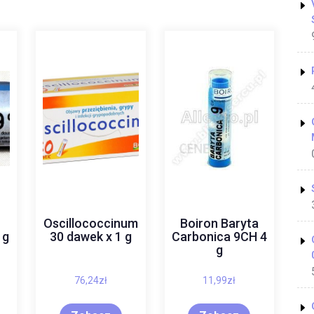
Oscillococcinum
Boiron Baryta
 g
30 dawek x 1 g
Carbonica 9CH 4
g
76,24
zł
11,99
zł