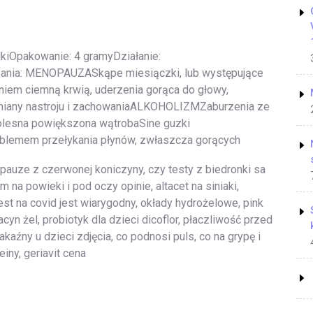
kiOpakowanie: 4 gramyDziałanie:
nia: MENOPAUZASkąpe miesiączki, lub występujące
eniem ciemną krwią, uderzenia gorąca do głowy,
Zmiany nastroju i zachowaniaALKOHOLIZMZaburzenia ze
 bolesna powiększona wątrobaSine guzki
blemem przełykania płynów, zwłaszcza gorących
pauze z czerwonej koniczyny, czy testy z biedronki sa
m na powieki i pod oczy opinie, altacet na siniaki,
est na covid jest wiarygodny, okłady hydrożelowe, pink
cyn żel, probiotyk dla dzieci dicoflor, płaczliwość przed
akaźny u dzieci zdjęcia, co podnosi puls, co na grypę i
einy, geriavit cena