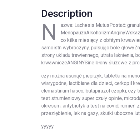
Description
N
azwa: Lachesis MutusPostać: granul
MenopauzaAlkoholizmAnginyWskaza
co kilka miesięcy z obfitym krwawi
samoistn wybroczyny, pulsując bóle głowy
strony układu trawiennego, utrata łaknienia,
krwawniczeANGINYSine błony śluzowe z pro
czy można usunąć pieprzyk, tabletki na meno
wiarygodne, lactibiane dla dzieci, cerkopil kre
clemastinum hasco, butapirazol czopki, czy t
test strumieniowy super czuły opinie, microda
okresem, antybiotyk a test na covid, rumień z
przeziębienie, lek na gazy, skutki uboczne lut
yyyyy