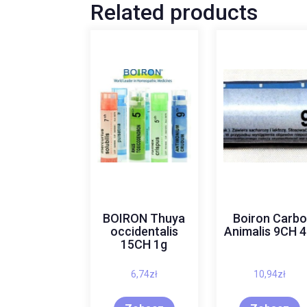
Related products
BOIRON Thuya
Boiron Carbo
occidentalis
Animalis 9CH 4
15CH 1g
6,74
zł
10,94
zł