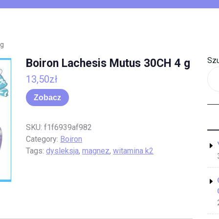
 g
Szu
Boiron Lachesis Mutus 30CH 4 g
13,50
zł
Zobacz
SKU:
f1f6939af982
Category:
Boiron
Tags:
dysleksja
,
magnez
,
witamina k2