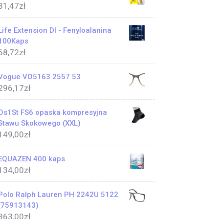
31,47
zł
Life Extension Dl - Fenyloalanina
100Kaps
68,72
zł
Vogue VO5163 2557 53
296,17
zł
Os1St FS6 opaska kompresyjna
Stawu Skokowego (XXL)
149,00
zł
EQUAZEN 400 kaps.
134,00
zł
Polo Ralph Lauren PH 2242U 5122
(75913143)
363,00
zł