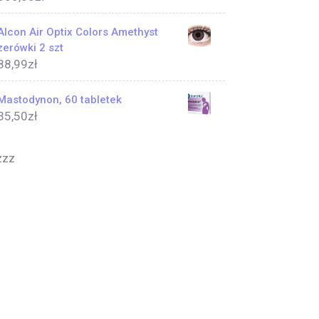
Alcon Air Optix Colors Amethyst
zerówki 2 szt
88,99
zł
Mastodynon, 60 tabletek
35,50
zł
zzz