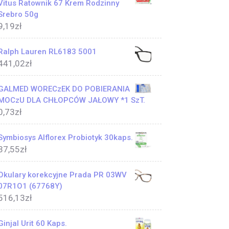
Vitus Ratownik 67 Krem Rodzinny
Srebro 50g
9,19
zł
Ralph Lauren RL6183 5001
441,02
zł
GALMED WORECzEK DO POBIERANIA
MOCzU DLA CHŁOPCÓW JAŁOWY *1 SzT.
0,73
zł
Symbiosys Alflorex Probiotyk 30kaps.
37,55
zł
Okulary korekcyjne Prada PR 03WV
07R1O1 (67768Y)
516,13
zł
Ginjal Urit 60 Kaps.