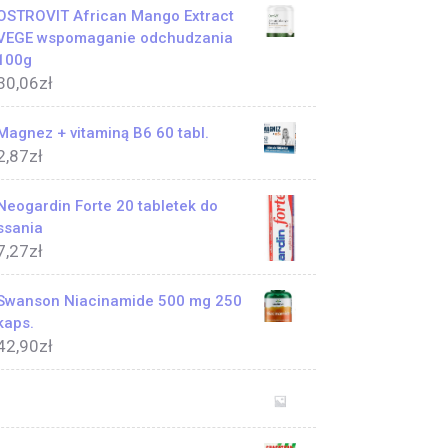
OSTROVIT African Mango Extract
VEGE wspomaganie odchudzania
100g
30,06
zł
Magnez + vitaminą B6 60 tabl.
2,87
zł
Neogardin Forte 20 tabletek do
ssania
7,27
zł
Swanson Niacinamide 500 mg 250
kaps.
42,90
zł