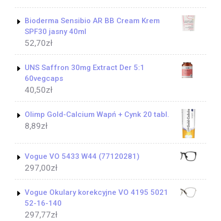
Bioderma Sensibio AR BB Cream Krem
SPF30 jasny 40ml
52,70
zł
UNS Saffron 30mg Extract Der 5:1
60vegcaps
40,50
zł
Olimp Gold-Calcium Wapń + Cynk 20 tabl.
8,89
zł
Vogue VO 5433 W44 (77120281)
297,00
zł
Vogue Okulary korekcyjne VO 4195 5021
52-16-140
297,77
zł