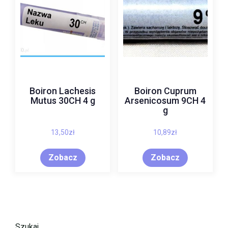
Boiron Lachesis
Boiron Cuprum
Mutus 30CH 4 g
Arsenicosum 9CH 4
g
13,50
zł
10,89
zł
Zobacz
Zobacz
Szukaj