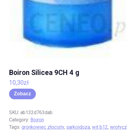
Boiron Silicea 9CH 4 g
10,30
zł
Zobacz
SKU:
ab132d763dab
Category:
Boiron
Tags:
gronkowiec złocisty
,
sarkoidoza
,
wit b12
,
wrotycz