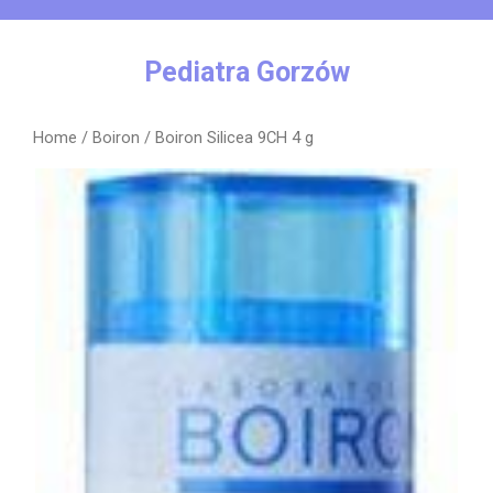
Skip
to
content
Pediatra Gorzów
Home
/
Boiron
/ Boiron Silicea 9CH 4 g