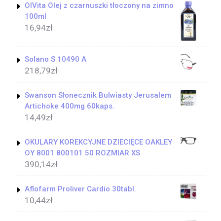
OlVita Olej z czarnuszki tłoczony na zimno
100ml
16,94
zł
Solano S 10490 A
218,79
zł
Swanson Słonecznik Bulwiasty Jerusalem
Artichoke 400mg 60kaps.
14,49
zł
OKULARY KOREKCYJNE DZIECIĘCE OAKLEY
OY 8001 800101 50 ROZMIAR XS
390,14
zł
Aflofarm Proliver Cardio 30tabl.
10,44
zł