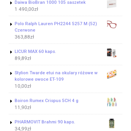
Daiwa BioBran 1000 105 saszetek
1 490,00
zł
Polo Ralph Lauren PH2244 5257 M (52)
Czerwone
363,88
zł
LICUR MAX 60 kaps.
89,89
zł
Stylion Twarde etui na okulary różowe w
kolorowe owoce ET-109
10,00
zł
Boiron Rumex Crispus 5CH 4 g
11,90
zł
PHARMOVIT Brahmi 90 kaps.
34,99
zł