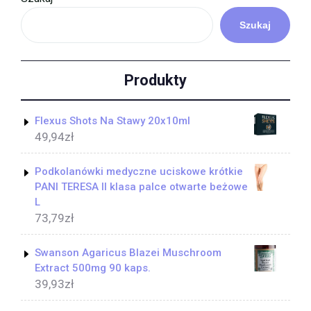
Szukaj
Produkty
Flexus Shots Na Stawy 20x10ml
49,94
zł
Podkolanówki medyczne uciskowe krótkie
PANI TERESA II klasa palce otwarte beżowe
L
73,79
zł
Swanson Agaricus Blazei Muschroom
Extract 500mg 90 kaps.
39,93
zł