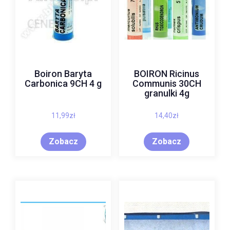
Boiron Baryta
BOIRON Ricinus
Carbonica 9CH 4 g
Communis 30CH
granulki 4g
11,99
zł
14,40
zł
Zobacz
Zobacz