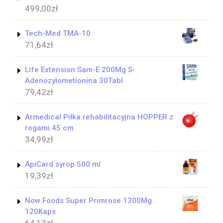
499,00
zł
Tech-Med TMA-10
71,64
zł
Life Extension Sam-E 200Mg S-
Adenozylometionina 30Tabl
79,42
zł
Armedical Piłka rehabilitacyjna HOPPER z
rogami 45 cm
34,99
zł
ApiCard syrop 500 ml
19,39
zł
Now Foods Super Primrose 1300Mg
120Kaps
64,13
zł