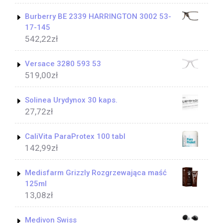
Burberry BE 2339 HARRINGTON 3002 53-
17-145
542,22
zł
Versace 3280 593 53
519,00
zł
Solinea Urydynox 30 kaps.
27,72
zł
CaliVita ParaProtex 100 tabl
142,99
zł
Medisfarm Grizzly Rozgrzewająca maść
125ml
13,08
zł
Medivon Swiss