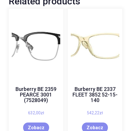
Related products
Burberry BE 2359
Burberry BE 2337
PEARCE 3001
FLEET 3852 52-15-
(7528049)
140
632,00
zł
542,22
zł
Zobacz
Zobacz