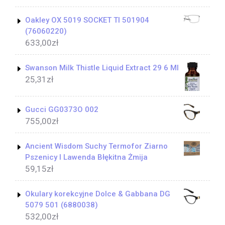
Oakley OX 5019 SOCKET TI 501904
(76060220)
633,00
zł
Swanson Milk Thistle Liquid Extract 29 6 Ml
25,31
zł
Gucci GG0373O 002
755,00
zł
Ancient Wisdom Suchy Termofor Ziarno
Pszenicy I Lawenda Błękitna Żmija
59,15
zł
Okulary korekcyjne Dolce & Gabbana DG
5079 501 (6880038)
532,00
zł