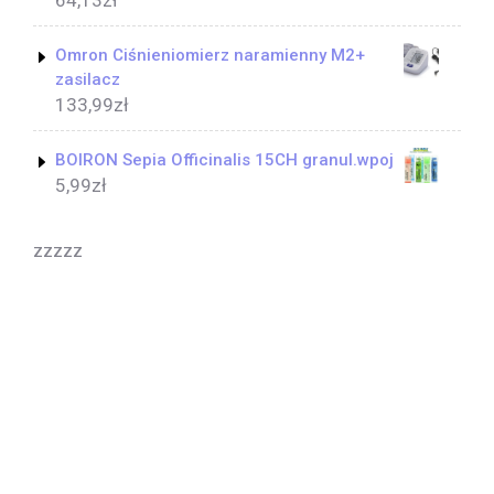
Omron Ciśnieniomierz naramienny M2+
zasilacz
133,99
zł
BOIRON Sepia Officinalis 15CH granul.wpoj
5,99
zł
zzzzz