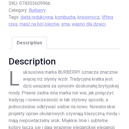
SKU:
07430360996b
Category:
Burberry
Tags:
dieta redukcyjna
,
kombucha
,
krwiomocz
,
lifting
rzęs
,
maść na ból pleców
,
sma
,
wapno dla dzieci
Description
Description
L
uksusowa marka BURBERRY oznacza znacznie
więcej niż słynny wzór. Tradycyjna kratka jest
dziś uważana za synonim doskonałej brytyjskiej
mody. Prawie żadna inna marka nie wie, jak połączyć
tradycję i nowoczesność w tak stylowy sposób, a
jednocześnie odkrywać siebie na nowo. Nowatorskie
projekty opraw okularowych ożywiają klasyczną modę i
mają niepowtarzalny urok. Miękkie linie i subtelne
kolory łączą się i dają wrażenie eleganckiej elegancji.