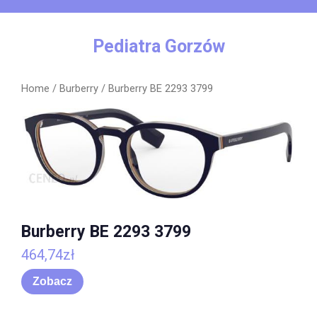
Skip
to
content
Pediatra Gorzów
Home
/
Burberry
/ Burberry BE 2293 3799
Burberry BE 2293 3799
464,74
zł
Zobacz