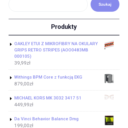
Szukaj
Produkty
OAKLEY ETUI Z MIKROFIBRY NA OKULARY
GRIPS RETRO STRIPES (AOO0483MB
000105)
39,99
zł
Withings BPM Core z funkcją EKG
879,00
zł
MICHAEL KORS MK 3032 3417 51
449,99
zł
Da Vinci Behavior Balance Dmg
199,00
zł