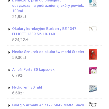
Demoxoft, płyn do pielęgnacji i
oczyszczania podrażnionej skóry powiek,
100ml
21,88
zł
Okulary korekcyjne Burberry BE 1347
ELLIOTT 1309 52-18-140
524,22
zł
Necks Sznurek do okularów marki Steeler
59,00
zł
Alliofil Forte 30 kapsułek
6,79
zł
Hydrofem 30Tabl
6,60
zł
Giorgio Armani Ar 7177 5042 Matte Black