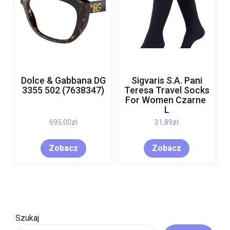
Dolce & Gabbana DG
Sigvaris S.A. Pani
3355 502 (7638347)
Teresa Travel Socks
For Women Czarne
L
695,00
zł
31,89
zł
Zobacz
Zobacz
Szukaj