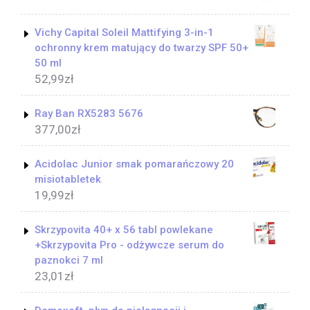
Vichy Capital Soleil Mattifying 3-in-1
ochronny krem matujący do twarzy SPF 50+
50 ml
52,99
zł
Ray Ban RX5283 5676
377,00
zł
Acidolac Junior smak pomarańczowy 20
misiotabletek
19,99
zł
Skrzypovita 40+ x 56 tabl powlekane
+Skrzypovita Pro - odżywcze serum do
paznokci 7 ml
23,01
zł