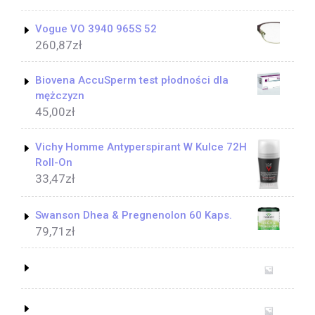
Vogue VO 3940 965S 52
260,87
zł
Biovena AccuSperm test płodności dla
mężczyzn
45,00
zł
Vichy Homme Antyperspirant W Kulce 72H
Roll-On
33,47
zł
Swanson Dhea & Pregnenolon 60 Kaps.
79,71
zł