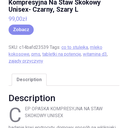
Kompresyjna Na Staw Skokowy
Unisex- Czarny, Szary L
99,00
zł
Zobacz
SKU:
c14bafd23539
Tags:
co to stulejka
,
mleko
kokosowe
,
pms
,
tabletki na potencję
,
witamina d3
,
zajady przyczyny
Description
Description
C
EP OPASKA KOMPRESYJNA NA STAW
SKOKOWY UNISEX
badanie krwi erytrocyty, domowy sposób na włókniaki,