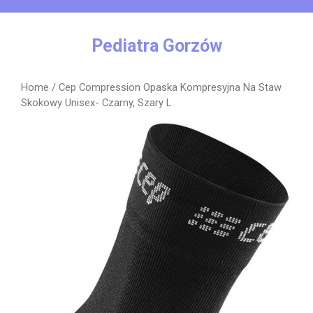
Skip
to
content
Pediatra Gorzów
Home
/ Cep Compression Opaska Kompresyjna Na Staw
Skokowy Unisex- Czarny, Szary L