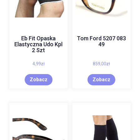
Eb Fit Opaska
Tom Ford 5207 083
Elastyczna Udo Kpl
49
2 Szt
4,99
zł
859,00
zł
Zobacz
Zobacz