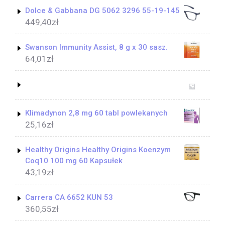
Dolce & Gabbana DG 5062 3296 55-19-145
449,40
zł
Swanson Immunity Assist, 8 g x 30 sasz.
64,01
zł
Klimadynon 2,8 mg 60 tabl powlekanych
25,16
zł
Healthy Origins Healthy Origins Koenzym
Coq10 100 mg 60 Kapsułek
43,19
zł
Carrera CA 6652 KUN 53
360,55
zł