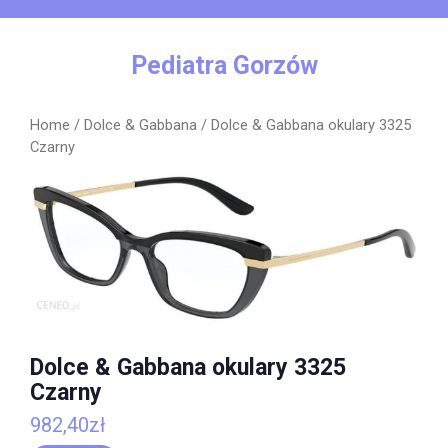
Skip
to
content
Pediatra Gorzów
Home
/
Dolce & Gabbana
/ Dolce & Gabbana okulary 3325
Czarny
Dolce & Gabbana okulary 3325
Czarny
982,40
zł