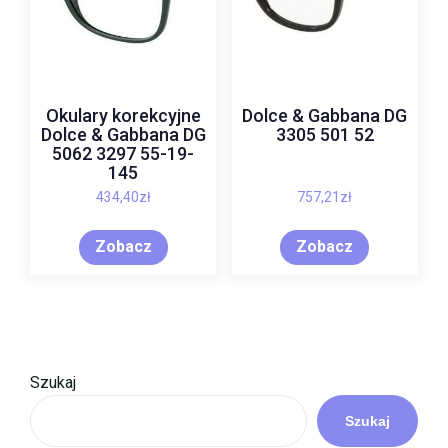
Okulary korekcyjne
Dolce & Gabbana DG
Dolce & Gabbana DG
3305 501 52
5062 3297 55-19-
145
434,40
zł
757,21
zł
Zobacz
Zobacz
Szukaj
Szukaj