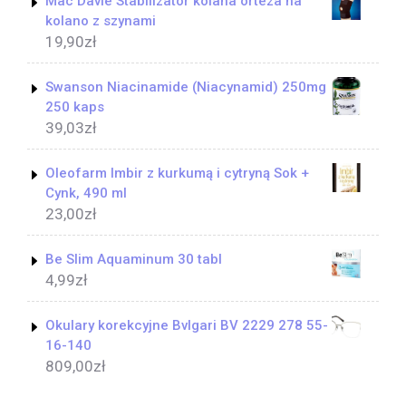
Mac Davie Stabilizator kolana orteza na
kolano z szynami
19,90
zł
Swanson Niacinamide (Niacynamid) 250mg
250 kaps
39,03
zł
Oleofarm Imbir z kurkumą i cytryną Sok +
Cynk, 490 ml
23,00
zł
Be Slim Aquaminum 30 tabl
4,99
zł
Okulary korekcyjne Bvlgari BV 2229 278 55-
16-140
809,00
zł