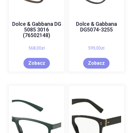
Dolce & Gabbana DG
Dolce & Gabbana
5085 3016
DG5074-3255
(76502148)
568,00
zł
599,00
zł
Zobacz
Zobacz