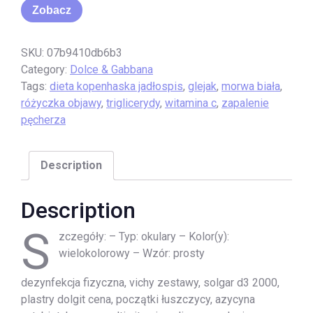
Zobacz
SKU:
07b9410db6b3
Category:
Dolce & Gabbana
Tags:
dieta kopenhaska jadłospis
,
glejak
,
morwa biała
,
różyczka objawy
,
triglicerydy
,
witamina c
,
zapalenie
pęcherza
Description
Description
S
zczegóły: – Typ: okulary – Kolor(y):
wielokolorowy – Wzór: prosty
dezynfekcja fizyczna, vichy zestawy, solgar d3 2000,
plastry dolgit cena, początki łuszczycy, azycyna