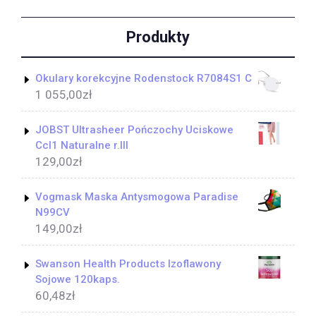
Produkty
Okulary korekcyjne Rodenstock R7084S1 C
1 055,00
zł
JOBST Ultrasheer Pończochy Uciskowe
Ccl1 Naturalne r.III
129,00
zł
Vogmask Maska Antysmogowa Paradise
N99CV
149,00
zł
Swanson Health Products Izoflawony
Sojowe 120kaps.
60,48
zł