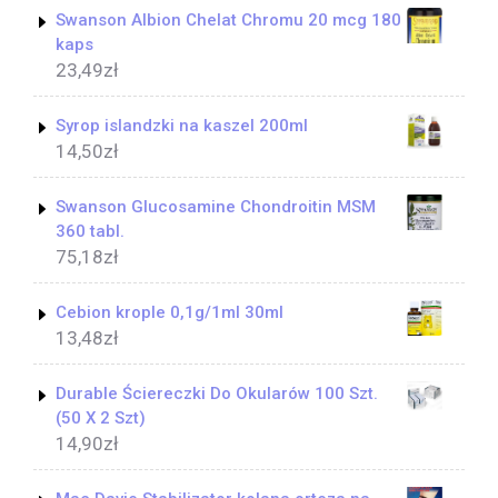
Swanson Albion Chelat Chromu 20 mcg 180
kaps
23,49
zł
Syrop islandzki na kaszel 200ml
14,50
zł
Swanson Glucosamine Chondroitin MSM
360 tabl.
75,18
zł
Cebion krople 0,1g/1ml 30ml
13,48
zł
Durable Ściereczki Do Okularów 100 Szt.
(50 X 2 Szt)
14,90
zł