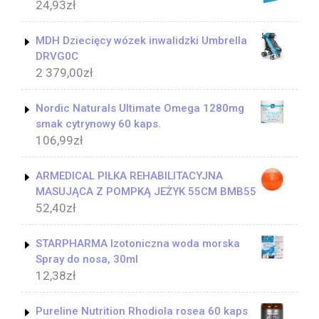
24,93
zł
MDH Dziecięcy wózek inwalidzki Umbrella
DRVG0C
2 379,00
zł
Nordic Naturals Ultimate Omega 1280mg
smak cytrynowy 60 kaps.
106,99
zł
ARMEDICAL PIŁKA REHABILITACYJNA
MASUJĄCA Z POMPKĄ JEŻYK 55CM BMB55
52,40
zł
STARPHARMA Izotoniczna woda morska
Spray do nosa, 30ml
12,38
zł
Pureline Nutrition Rhodiola rosea 60 kaps