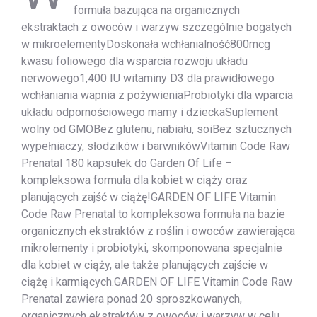
formuła bazująca na organicznych
ekstraktach z owoców i warzyw szczególnie bogatych
w mikroelementyDoskonała wchłanialność800mcg
kwasu foliowego dla wsparcia rozwoju układu
nerwowego1,400 IU witaminy D3 dla prawidłowego
wchłaniania wapnia z pożywieniaProbiotyki dla wparcia
układu odpornościowego mamy i dzieckaSuplement
wolny od GMOBez glutenu, nabiału, soiBez sztucznych
wypełniaczy, słodzików i barwnikówVitamin Code Raw
Prenatal 180 kapsułek do Garden Of Life –
kompleksowa formuła dla kobiet w ciąży oraz
planujących zajść w ciążę!GARDEN OF LIFE Vitamin
Code Raw Prenatal to kompleksowa formuła na bazie
organicznych ekstraktów z roślin i owoców zawierająca
mikrolementy i probiotyki, skomponowana specjalnie
dla kobiet w ciąży, ale także planujących zajście w
ciążę i karmiących.GARDEN OF LIFE Vitamin Code Raw
Prenatal zawiera ponad 20 sproszkowanych,
organicznych ekstraktów z owoców i warzyw w celu