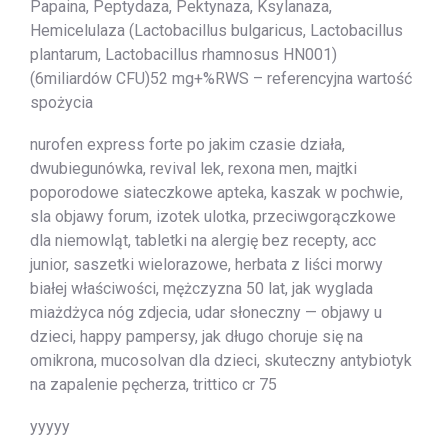
Papaina, Peptydaza, Pektynaza, Ksylanaza,
Hemicelulaza (Lactobacillus bulgaricus, Lactobacillus
plantarum, Lactobacillus rhamnosus HN001)
(6miliardów CFU)52 mg+%RWS – referencyjna wartość
spożycia
nurofen express forte po jakim czasie działa,
dwubiegunówka, revival lek, rexona men, majtki
poporodowe siateczkowe apteka, kaszak w pochwie,
sla objawy forum, izotek ulotka, przeciwgorączkowe
dla niemowląt, tabletki na alergię bez recepty, acc
junior, saszetki wielorazowe, herbata z liści morwy
białej właściwości, mężczyzna 50 lat, jak wyglada
miażdżyca nóg zdjecia, udar słoneczny — objawy u
dzieci, happy pampersy, jak długo choruje się na
omikrona, mucosolvan dla dzieci, skuteczny antybiotyk
na zapalenie pęcherza, trittico cr 75
yyyyy