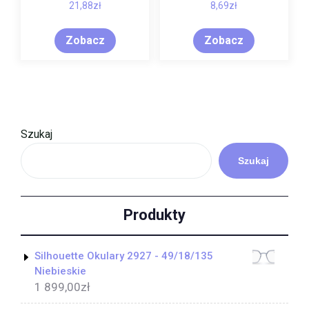
Dębu Przeciw
21,88
zł
8,69
zł
Hemoroidom 50g
Zobacz
Zobacz
Szukaj
Szukaj
Produkty
Silhouette Okulary 2927 - 49/18/135
Niebieskie
1 899,00
zł