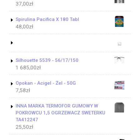
37,00
zł
Spirulina Pacifica X 180 Tabl
48,00
zł
Silhouette 5539 - 56/17/150
1 685,00
zł
Opokan - Acigel - Żel - 50G
7,58
zł
INNA MARKA TERMOFOR GUMOWY W
POKROWCU 1,5 OGRZEWACZ SWETERKU
TA412247
25,50
zł