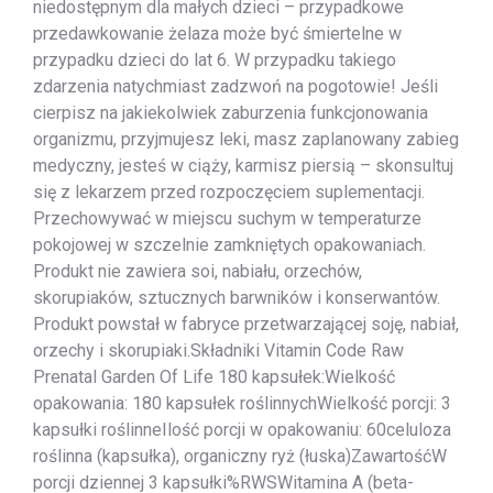
niedostępnym dla małych dzieci – przypadkowe
przedawkowanie żelaza może być śmiertelne w
przypadku dzieci do lat 6. W przypadku takiego
zdarzenia natychmiast zadzwoń na pogotowie! Jeśli
cierpisz na jakiekolwiek zaburzenia funkcjonowania
organizmu, przyjmujesz leki, masz zaplanowany zabieg
medyczny, jesteś w ciąży, karmisz piersią – skonsultuj
się z lekarzem przed rozpoczęciem suplementacji.
Przechowywać w miejscu suchym w temperaturze
pokojowej w szczelnie zamkniętych opakowaniach.
Produkt nie zawiera soi, nabiału, orzechów,
skorupiaków, sztucznych barwników i konserwantów.
Produkt powstał w fabryce przetwarzającej soję, nabiał,
orzechy i skorupiaki.Składniki Vitamin Code Raw
Prenatal Garden Of Life 180 kapsułek:Wielkość
opakowania: 180 kapsułek roślinnychWielkość porcji: 3
kapsułki roślinneIlość porcji w opakowaniu: 60celuloza
roślinna (kapsułka), organiczny ryż (łuska)ZawartośćW
porcji dziennej 3 kapsułki%RWSWitamina A (beta-