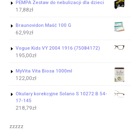
PEMPA Zestaw do nebulizacji dla dzieci
17,88
zł
Braunovidon Maść 100 G
62,99
zł
Vogue Kids VY 2004 1916 (75084172)
195,00
zł
MyVita Vita Biosa 1000ml
122,00
zł
Okulary korekcyjne Solano S 10272 B 54-
17-145
218,79
zł
zzzzz