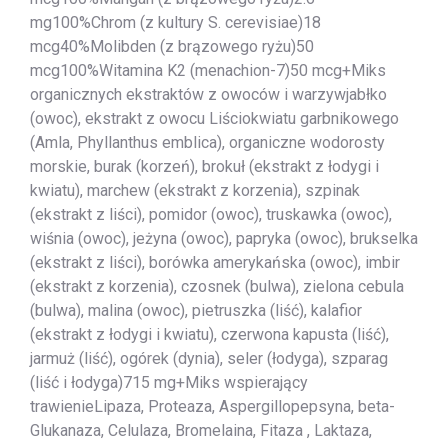
mg100%Chrom (z kultury S. cerevisiae)18
mcg40%Molibden (z brązowego ryżu)50
mcg100%Witamina K2 (menachion-7)50 mcg+Miks
organicznych ekstraktów z owoców i warzywjabłko
(owoc), ekstrakt z owocu Liściokwiatu garbnikowego
(Amla, Phyllanthus emblica), organiczne wodorosty
morskie, burak (korzeń), brokuł (ekstrakt z łodygi i
kwiatu), marchew (ekstrakt z korzenia), szpinak
(ekstrakt z liści), pomidor (owoc), truskawka (owoc),
wiśnia (owoc), jeżyna (owoc), papryka (owoc), brukselka
(ekstrakt z liści), borówka amerykańska (owoc), imbir
(ekstrakt z korzenia), czosnek (bulwa), zielona cebula
(bulwa), malina (owoc), pietruszka (liść), kalafior
(ekstrakt z łodygi i kwiatu), czerwona kapusta (liść),
jarmuż (liść), ogórek (dynia), seler (łodyga), szparag
(liść i łodyga)715 mg+Miks wspierający
trawienieLipaza, Proteaza, Aspergillopepsyna, beta-
Glukanaza, Celulaza, Bromelaina, Fitaza , Laktaza,