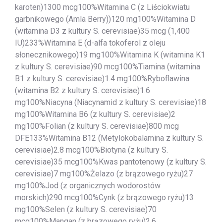
karoten)1300 mcg100%Witamina C (z Liściokwiatu
garbnikowego (Amla Berry))120 mg100%Witamina D
(witamina D3 z kultury S. cerevisiae)35 mcg (1,400
IU)233%Witamina E (d-alfa tokoferol z oleju
słonecznikowego)19 mg100%Witamina K (witamina K1
z kultury S. cerevisiae)90 mcg100%Tiamina (witamina
B1 z kultury S. cerevisiae)1.4 mg100%Ryboflawina
(witamina B2 z kultury S. cerevisiae)1.6
mg100%Niacyna (Niacynamid z kultury S. cerevisiae)18
mg100%Witamina B6 (z kultury S. cerevisiae)2
mg100%Folian (z kultury S. cerevisiae)800 mcg
DFE133%Witamina B12 (Metylokobalamina z kultury S.
cerevisiae)2.8 mcg100%Biotyna (z kultury S.
cerevisiae)35 mcg100%Kwas pantotenowy (z kultury S.
cerevisiae)7 mg100%Żelazo (z brązowego ryżu)27
mg100%Jod (z organicznych wodorostów
morskich)290 mcg100%Cynk (z brązowego ryżu)13
mg100%Selen (z kultury S. cerevisiae)70
mcg100%Mangan (z brązowego ryżu)2.6