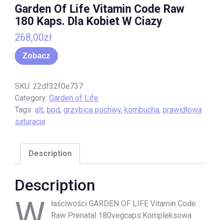
Garden Of Life Vitamin Code Raw
180 Kaps. Dla Kobiet W Ciazy
268,00
zł
Zobacz
SKU:
22df32f0e737
Category:
Garden of Life
Tags:
alt
,
bpd
,
grzybica pochwy
,
kombucha
,
prawidłowa
saturacja
Description
Description
W
łaściwości GARDEN OF LIFE Vitamin Code
Raw Prenatal 180vegcaps:Kompleksowa