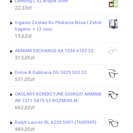
Lehning L 52 krople 30ml
22,33
zł
Irigasin Zestaw Do Płukania Nosa I Zatok
Irygator + 12 sasz
15,62
zł
ARMANI EXCHANGE AX 1034 6103 52
313,00
zł
Dolce & Gabbana DG 5029 502 52
531,05
zł
OKULARY KOREKCYJNE GIORGIO ARMANI
AR 7211 5875 53 ROZMIAR M
662,02
zł
Ralph Lauren RL 6220 5001 (7600949)
489,00
zł