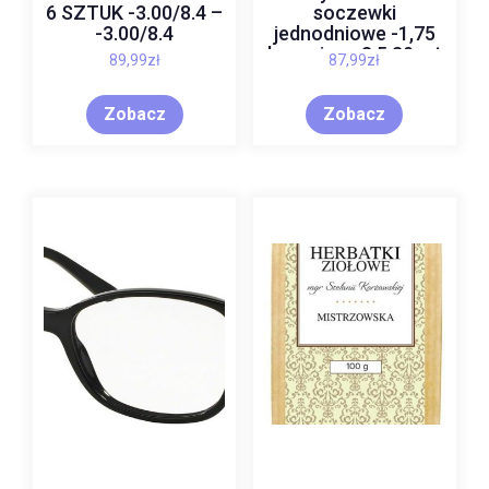
6 SZTUK -3.00/8.4 –
soczewki
-3.00/8.4
jednodniowe -1,75
krzywizna 8,5 30szt
89,99
zł
87,99
zł
Zobacz
Zobacz