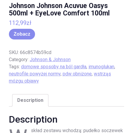
Johnson Johnson Acuvue Oasys
500ml + EyeLove Comfort 100ml
112,99
zł
Zobacz
SKU:
66c8574b59cd
Category:
Johnson & Johnson
Tags:
domowe sposoby na ból gardła
,
imunoglukan
,
neutrofile powyżej normy
,
pdw obniżone
,
wstrząs
mózgu objawy
Description
Description
skład zestawu wchodzą: pudełko soczewek