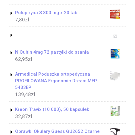
Polopiryna S 300 mg x 20 tabl.
7,80
zł
NiQuitin 4mg 72 pastylki do ssania
62,95
zł
Armedical Poduszka ortopedyczna
PROFILOWANA Ergonomic Dream MFP-
5433EP
139,48
zł
Kreon Travix (10 000), 50 kapsułek
32,87
zł
Oprawki Okulary Guess GU2652 Czarne