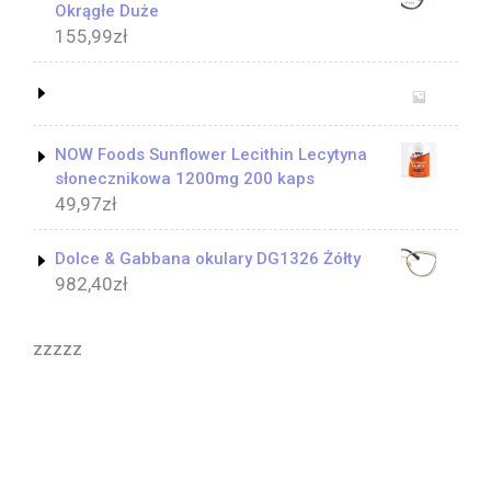
Okrągłe Duże
155,99
zł
NOW Foods Sunflower Lecithin Lecytyna
słonecznikowa 1200mg 200 kaps
49,97
zł
Dolce & Gabbana okulary DG1326 Żółty
982,40
zł
zzzzz