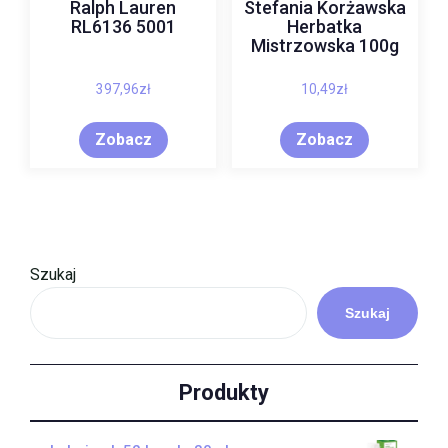
Ralph Lauren
Stefania Korżawska
RL6136 5001
Herbatka
Mistrzowska 100g
397,96
zł
10,49
zł
Zobacz
Zobacz
Szukaj
Szukaj
Produkty