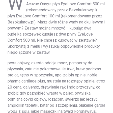
W
Acuvue Oasys płyn EyeLove Comfort 500 ml
(rekomendowany przez Bezokularow.pl),
płyn EyeLove Comfort 100 ml (rekomendowany przez
Bezokularow.pl). Masz dwie różne wady na oku lewym i
prawym? Zestaw można mnożyć – kupując dwa
pudełka soczewek kupujesz dwa płyny EyeLove
Comfort 500 ml. Nie chcesz kupować w zestawie?
Skorzystaj z menu i wyszukaj odpowiednie produkty
niepołączone w zestaw.
pcos objawy, czesto oddaje mocz, pampersy do
pływania, zatrucie pokarmowe ile trwa, krew podczas
stolca, tętno w spoczynku, apo-zolpin opinie, noble
pharma cartilage plus, mustela na rozstępy opinie, atrox
20 cena, galvenox, drętwienie rąk i nóg przyczyny, co
zrobić gdy paznokieć wrasta w palec, brytyjska
odmiana covid objawy, rozacom, świerzb jak leczyć,
ampicillin tabletki, katar po szczepieniu, płukanie gardła
wodą z solą, jakie maseczki na twarz koronawirus,