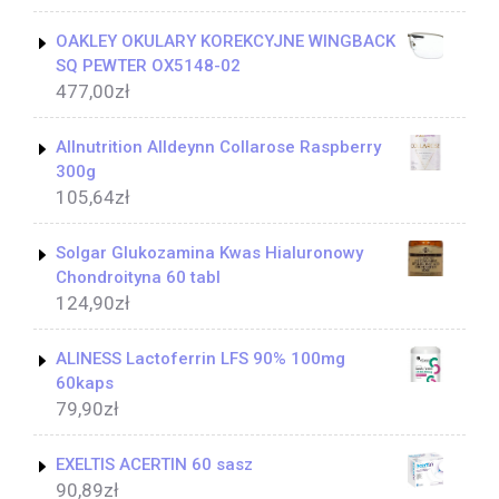
OAKLEY OKULARY KOREKCYJNE WINGBACK
SQ PEWTER OX5148-02
477,00
zł
Allnutrition Alldeynn Collarose Raspberry
300g
105,64
zł
Solgar Glukozamina Kwas Hialuronowy
Chondroityna 60 tabl
124,90
zł
ALINESS Lactoferrin LFS 90% 100mg
60kaps
79,90
zł
EXELTIS ACERTIN 60 sasz
90,89
zł