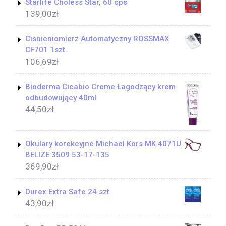
Starlife Choless Star, 60 cps
139,00
zł
Cisnieniomierz Automatyczny ROSSMAX
CF701 1szt.
106,69
zł
Bioderma Cicabio Creme Łagodzący krem
odbudowujący 40ml
44,50
zł
Okulary korekcyjne Michael Kors MK 4071U
BELIZE 3509 53-17-135
369,90
zł
Durex Extra Safe 24 szt
43,90
zł