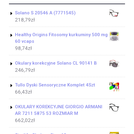
Solano S 20546 A (7771545)
218,79
zł
Healthy Origins Fitosomy kurkuminy 500 mg
60 vcaps
98,74
zł
Okulary korekcyjne Solano CL 90141 B
246,79
zł
Tullo Dyski Sensoryczne Komplet 4Szt
66,43
zł
OKULARY KOREKCYJNE GIORGIO ARMANI
AR 7211 5875 53 ROZMIAR M
662,02
zł