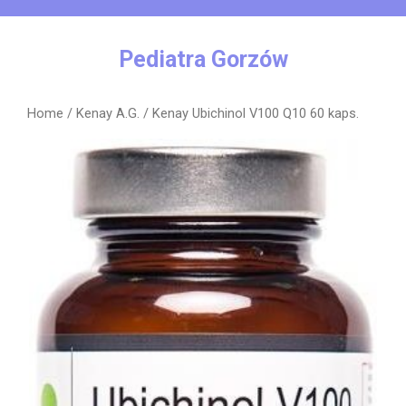
Skip
to
content
Pediatra Gorzów
Home
/
Kenay A.G.
/ Kenay Ubichinol V100 Q10 60 kaps.