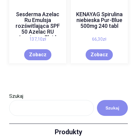
Sesderma Azelac
KENAYAG Spirulina
Ru Emulsja
niebieska Pur-Blue
rozświtlająca SPF
500mg 240 tabl
50 Azelac RU
Luminous Fluid
137,10
zł
66,30
zł
Cream 50ml
Zobacz
Zobacz
Szukaj
Szukaj
Produkty