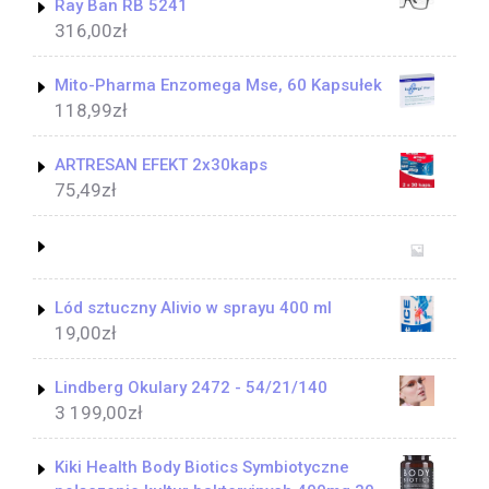
Ray Ban RB 5241
316,00
zł
Mito-Pharma Enzomega Mse, 60 Kapsułek
118,99
zł
ARTRESAN EFEKT 2x30kaps
75,49
zł
Lód sztuczny Alivio w sprayu 400 ml
19,00
zł
Lindberg Okulary 2472 - 54/21/140
3 199,00
zł
Kiki Health Body Biotics Symbiotyczne