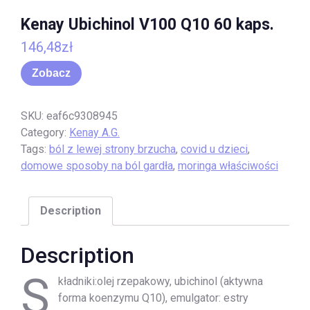
Kenay Ubichinol V100 Q10 60 kaps.
146,48
zł
Zobacz
SKU:
eaf6c9308945
Category:
Kenay A.G.
Tags:
ból z lewej strony brzucha
,
covid u dzieci
,
domowe sposoby na ból gardła
,
moringa właściwości
Description
Description
S
kładniki:olej rzepakowy, ubichinol (aktywna
forma koenzymu Q10), emulgator: estry