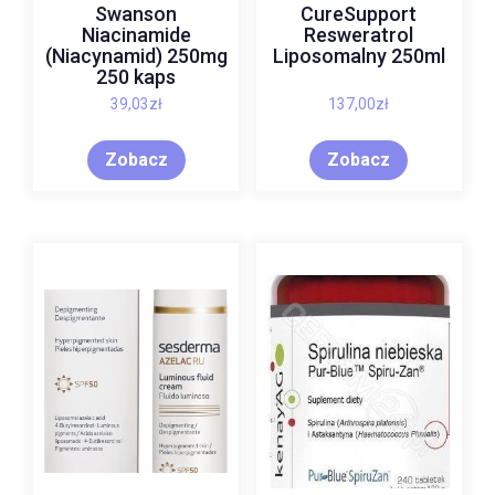
Swanson
CureSupport
Niacinamide
Resweratrol
(Niacynamid) 250mg
Liposomalny 250ml
250 kaps
39,03
zł
137,00
zł
Zobacz
Zobacz