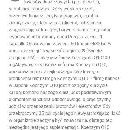
kwasów tłuszczowych i poliglicerolu,
substancja słodząca: żółty wosk pszczeli,
przeciwutleniacz: lecytyny (sojowe), skrobia
kukurydziana, stabilizator: glicerol, substancja
zagęszczająca: karagen, barwnik: karmel, regulator
kwasowości: fosforany sodu.Porcja dzienna: 1
kapsułkaOpakowanie zawiera: 60 kapsułekSkład w
porcji dziennej(1 kapsułka)Ubiquinol® (Kaneka
UbiquinolTM) – aktywna forma koenzymu Q10100
mgAktywna, zredukowana forma Koenzymu Q10,
opracowana przez najlepszego światowego
producenta naturalnego Koenzymu Q10 – firmę Kaneka
w Japonii Koenzym Q10 jest niezbędny dla życia
każdej komórki naszego ciała. Jest podstawowym
elementem łańcucha oddechowego, biorąc czynny
udział w przenoszeniu protonów i elektronów. Gdy
przekroczymy 35 rok życia jego niewystarczająca ilość
w organizmie zaczyna być zauważalna, dlatego też
niezbędna jest jego suplementacja. Koenzym Q10