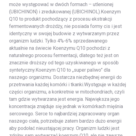
może występować w dwóch formach – utlenionej
(UBICHINON) i zredukowanej (UBICHINOL).Koenzym
Q10 to produkt pochodzący z procesu ekstrakcji
fermentowanych drożdży, nie posiada formy cis i jest
identyczny w swojej budowie z wytwarzanym przez
organizm ludzki. Tylko 4%-6% sprzedawanego
aktualnie na świecie Koenzymu Q10 pochodzi z
naturalnego procesu fermentacji, dlatego też jest on
znacznie droższy od tego uzyskiwanego w sposób
syntetyczny.Koenzym Q10 to „super paliwo” dla
naszego organizmu. Dostarcza niezbędnej energii do
przetrwania każdej komórki i tkanki.Występuje w każdej
części organizmu, a konkretnie w mitochondriach, czyli
tam gdzie wytwarzana jest energia. Największa jego
koncentracja znajduje się jednak w komórkach mięśnia
sercowego. Serce to najbardziej zapracowany organ
naszego ciała, potrzebuje zatem bardzo dużo energii
aby podołać nieustającej pracy. Organizm ludzki jest
zdolny sam wytwarzać koenzym Q10, ale nie zawsze