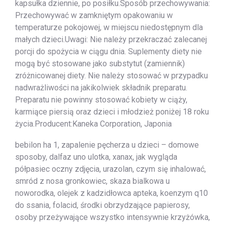
kapsułka dziennie, po posiłku.Sposób przechowywania:
Przechowywać w zamkniętym opakowaniu w
temperaturze pokojowej, w miejscu niedostępnym dla
małych dzieci.Uwagi: Nie należy przekraczać zalecanej
porcji do spożycia w ciągu dnia. Suplementy diety nie
mogą być stosowane jako substytut (zamiennik)
zróżnicowanej diety. Nie należy stosować w przypadku
nadwrażliwości na jakikolwiek składnik preparatu.
Preparatu nie powinny stosować kobiety w ciąży,
karmiące piersią oraz dzieci i młodzież poniżej 18 roku
życia.Producent:Kaneka Corporation, Japonia
bebilon ha 1, zapalenie pęcherza u dzieci – domowe
sposoby, dalfaz uno ulotka, xanax, jak wygląda
półpasiec oczny zdjęcia, urazolan, czym się inhalować,
smród z nosa gronkowiec, skaza bialkowa u
noworodka, olejek z kadzidłowca apteka, koenzym q10
do ssania, folacid, środki obrzydzające papierosy,
osoby przeżywające wszystko intensywnie krzyżówka,