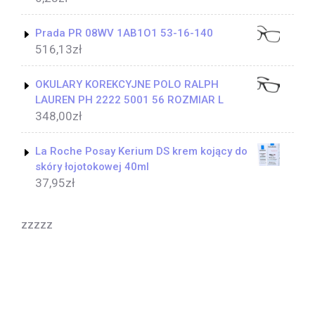
Prada PR 08WV 1AB1O1 53-16-140
516,13
zł
OKULARY KOREKCYJNE POLO RALPH
LAUREN PH 2222 5001 56 ROZMIAR L
348,00
zł
La Roche Posay Kerium DS krem kojący do
skóry łojotokowej 40ml
37,95
zł
zzzzz