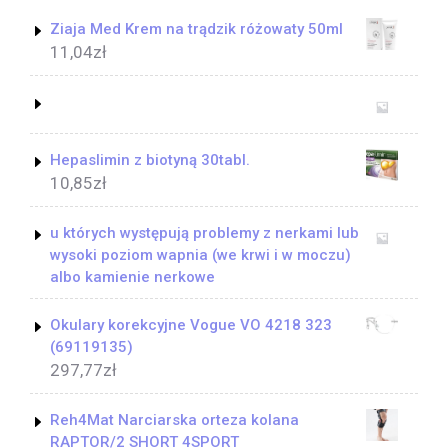
Ziaja Med Krem na trądzik różowaty 50ml
11,04
zł
Hepaslimin z biotyną 30tabl.
10,85
zł
u których występują problemy z nerkami lub
wysoki poziom wapnia (we krwi i w moczu)
albo kamienie nerkowe
Okulary korekcyjne Vogue VO 4218 323
(69119135)
297,77
zł
Reh4Mat Narciarska orteza kolana
RAPTOR/2 SHORT 4SPORT