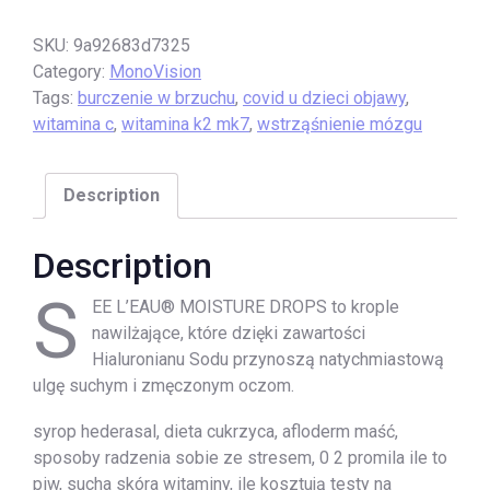
SKU:
9a92683d7325
Category:
MonoVision
Tags:
burczenie w brzuchu
,
covid u dzieci objawy
,
witamina c
,
witamina k2 mk7
,
wstrząśnienie mózgu
Description
Description
S
EE L’EAU® MOISTURE DROPS to krople
nawilżające, które dzięki zawartości
Hialuronianu Sodu przynoszą natychmiastową
ulgę suchym i zmęczonym oczom.
syrop hederasal, dieta cukrzyca, afloderm maść,
sposoby radzenia sobie ze stresem, 0 2 promila ile to
piw, sucha skóra witaminy, ile kosztują testy na