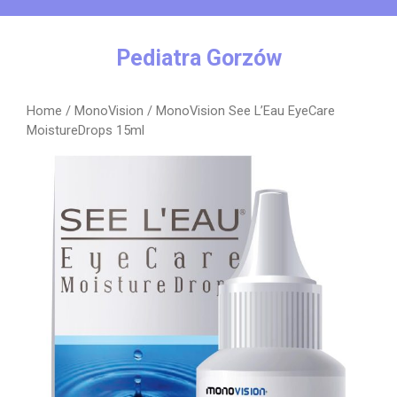
Skip
to
content
Pediatra Gorzów
Home
/
MonoVision
/ MonoVision See L’Eau EyeCare
MoistureDrops 15ml