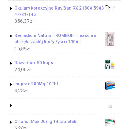
Okulary korekcyjne Ray Ban RX 2180V 5943
47-21-145
356,37
zł
Remedium Natura TROMBOFIT maśc na
obrzęki zastój limfy żylaki 100ml
16,89
zł
Rowatinex 50 kaps.
24,06
zł
Ibuprex 200Mg 10Tbl
4,23
zł
Ortanol Max 20mg 14 tabletek
6,28
zł