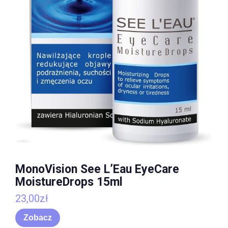
MonoVision See L’Eau EyeCare
MoistureDrops 15ml
23,00
zł
Zobacz