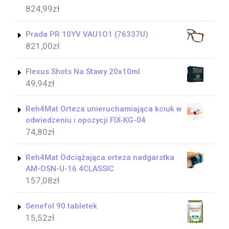
824,99
zł
Prada PR 10YV VAU1O1 (76337U)
821,00
zł
Flexus Shots Na Stawy 20x10ml
49,94
zł
Reh4Mat Orteza unieruchamiająca kciuk w
odwiedzeniu i opozycji FIX-KG-04
74,80
zł
Reh4Mat Odciążająca orteza nadgarstka
AM-OSN-U-16 4CLASSIC
157,08
zł
Senefol 90 tabletek
15,52
zł