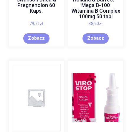
Pregnenolon 60
Mega B-100
Kaps.
Witamina B Complex
100mg 50 tabl
79,71
zł
38,90
zł
Zobacz
Zobacz