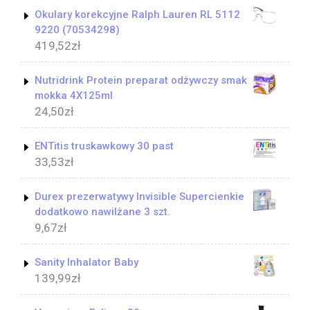
Okulary korekcyjne Ralph Lauren RL 5112
9220 (70534298)
419,52
zł
Nutridrink Protein preparat odżywczy smak
mokka 4X125ml
24,50
zł
ENTitis truskawkowy 30 past
33,53
zł
Durex prezerwatywy Invisible Supercienkie
dodatkowo nawilżane 3 szt.
9,67
zł
Sanity Inhalator Baby
139,99
zł