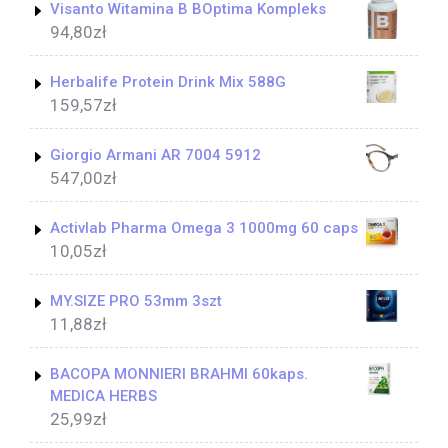
Visanto Witamina B BOptima Kompleks
94,80
zł
Herbalife Protein Drink Mix 588G
159,57
zł
Giorgio Armani AR 7004 5912
547,00
zł
Activlab Pharma Omega 3 1000mg 60 caps
10,05
zł
MY.SIZE PRO 53mm 3szt
11,88
zł
BACOPA MONNIERI BRAHMI 60kaps.
MEDICA HERBS
25,99
zł