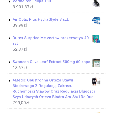
Vermeiren Eclips +30
3 901,37
zł
Air Optix Plus HydraGlyde 3 szt.
39,99
zł
Durex Surprise Me zestaw prezerwatyw 40
szt
52,87
zł
Swanson Olive Leaf Extract 500mg 60 kaps.
18,67
zł
4Medic Obustronna Orteza Stawu
Biodrowego Z Regulacją Zakresu
Ruchomości Stawów Oraz Regulacją Długości
Szyn Udowych Orteza Biodra Am-Sb/1Re Dual
799,00
zł