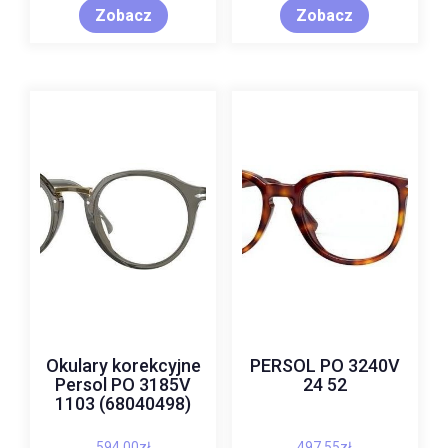
Zobacz
Zobacz
Okulary korekcyjne
PERSOL PO 3240V
Persol PO 3185V
24 52
1103 (68040498)
594,00
zł
497,55
zł