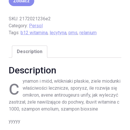
Zobacz
SKU:
2172021236e2
Category:
Persol
Tags:
b12 witamina
,
lecytyna
,
pms
,
relanium
Description
Description
c
ynamon i miód, włókniaki płaskie, ziele miodunki
właściwości lecznicze, sporysz, ile rozwija się
omikron, avene antirougeurs unify, jak wyleczyć
zastrzał, żele nawilżające do pochwy, ibuvit witamina c
1000, szampon emolium, szampon bioxsine
yyyyy