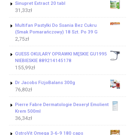
Sinupret Extract 20 tabl
31,33
zł
Multifan Pastylki Do Ssania Bez Cukru
(Smak Pomarańczowy) 18 Szt. Po 39 G
2,75
zł
GUESS OKULARY OPRAWKI MĘSKIE GU1995
NIEBIESKIE 889214145178
155,99
zł
Dr Jacobs FizjoBalans 300g
76,80
zł
Pierre Fabre Dermatologie Dexeryl Emolient
Krem 500ml
36,34
zł
OstroVit Omega 3-6-9 180 caps