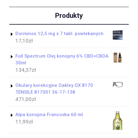
Produkty
Dorminox 12,5 mg x 7 tabl. powlekanych
17,10
zł
Full Spectrum Olej konopny 6% CBD+CBDA
30ml
134,37
zł
Okulary korekcyjne Oakley OX 8170
TENSILE 817001 56-17-138
471,00
zł
Alpa konopna Francovka 60 ml
11,99
zł