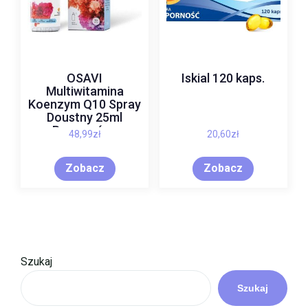
OSAVI
Iskial 120 kaps.
Multiwitamina
Koenzym Q10 Spray
Doustny 25ml
Pomarańcz
48,99
zł
20,60
zł
Zobacz
Zobacz
Szukaj
Szukaj