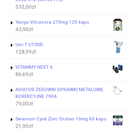
532,00
zł
Yango Vilcacora 270mg 120 kaps
43,90
zł
Uni-T UT30R
128,99
zł
VITAMMY NEXT 6
86,69
zł
AVIATOR ZEROWKI OPRAWKI METALOWE
KOREKCYJNE 790A
79,00
zł
Swanson Cynk Zinc Orotan 10mg 60 kaps
21,90
zł