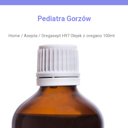
Skip
to
content
Pediatra Gorzów
Home
/
Asepta
/ Oregasept H97 Olejek z oregano 100ml