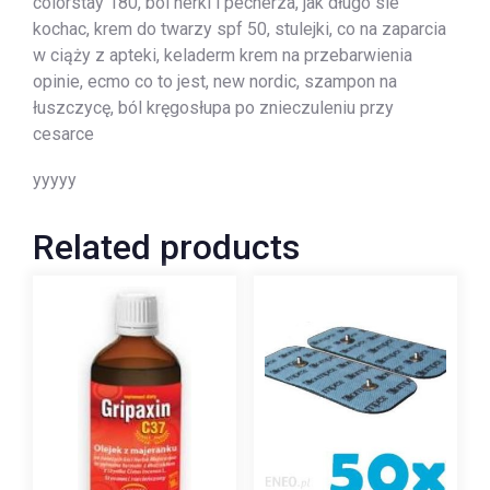
colorstay 180, bol nerki i pecherza, jak długo sie
kochac, krem do twarzy spf 50, stulejki, co na zaparcia
w ciąży z apteki, keladerm krem na przebarwienia
opinie, ecmo co to jest, new nordic, szampon na
łuszczycę, ból kręgosłupa po znieczuleniu przy
cesarce
yyyyy
Related products