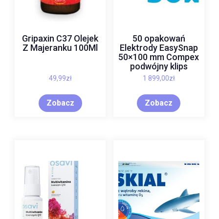
Gripaxin C37 Olejek
50 opakowań
Z Majeranku 100Ml
Elektrody EasySnap
50×100 mm Compex
podwójny klips
49,99
zł
1 899,00
zł
Zobacz
Zobacz