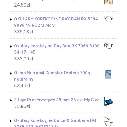
24,50
zł
OKULARY KOREKCYJNE RAY-BAN RX 5394
8089 49 ROZMIAR S
335,13
zł
Okulary korekcyjne Ray Ban RX 7066 8100
54-17-145
333,00
zł
Olimp Nutramil Complex Protein 700g
neutralny
58,49
zł
f-toys Prezerwatywy 49 mm 36 szt My Size
75,85
zł
Okulary korekcyjne Dolce & Gabbana DG
3338 512 (68183174)