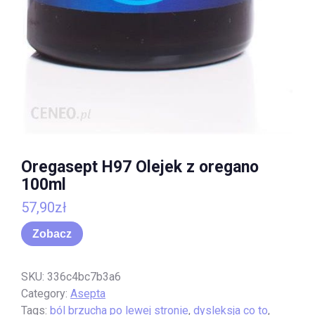
Oregasept H97 Olejek z oregano
100ml
57,90
zł
Zobacz
SKU:
336c4bc7b3a6
Category:
Asepta
Tags:
ból brzucha po lewej stronie
,
dysleksja co to
,