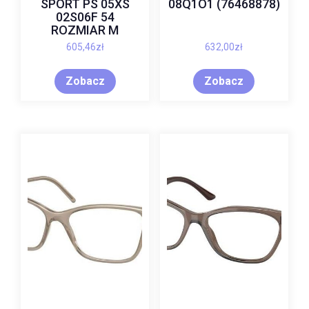
SPORT PS 05XS
08Q1O1 (76468878)
02S06F 54
ROZMIAR M
605,46
zł
632,00
zł
Zobacz
Zobacz