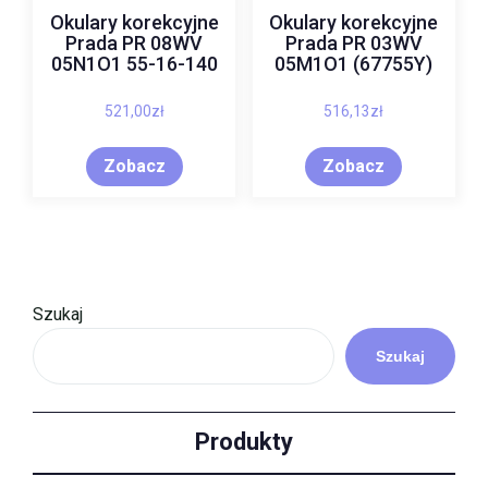
Okulary korekcyjne
Okulary korekcyjne
Prada PR 08WV
Prada PR 03WV
05N1O1 55-16-140
05M1O1 (67755Y)
521,00
zł
516,13
zł
Zobacz
Zobacz
Szukaj
Szukaj
Produkty