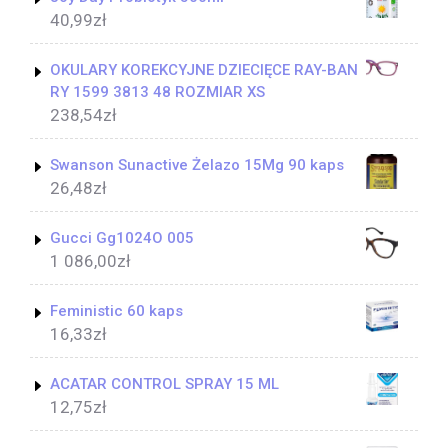
40,99
zł
OKULARY KOREKCYJNE DZIECIĘCE RAY-BAN
RY 1599 3813 48 ROZMIAR XS
238,54
zł
Swanson Sunactive Żelazo 15Mg 90 kaps
26,48
zł
Gucci Gg1024O 005
1 086,00
zł
Feministic 60 kaps
16,33
zł
ACATAR CONTROL SPRAY 15 ML
12,75
zł