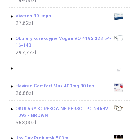
149,00
zł
Viveron 30 kaps.
27,62
zł
Okulary korekcyjne Vogue VO 4195 323 54-
16-140
297,77
zł
Heviran Comfort Max 400mg 30 tabl
26,88
zł
OKULARY KOREKCYJNE PERSOL PO 2468V
1092 - BROWN
553,00
zł
Joy Day Probiotyk 500ml