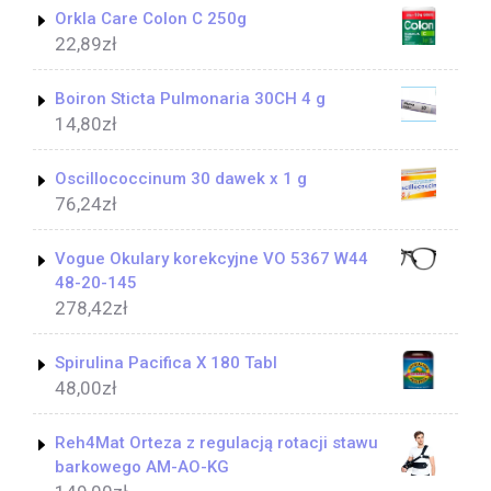
Orkla Care Colon C 250g
22,89
zł
Boiron Sticta Pulmonaria 30CH 4 g
14,80
zł
Oscillococcinum 30 dawek x 1 g
76,24
zł
Vogue Okulary korekcyjne VO 5367 W44
48-20-145
278,42
zł
Spirulina Pacifica X 180 Tabl
48,00
zł
Reh4Mat Orteza z regulacją rotacji stawu
barkowego AM-AO-KG