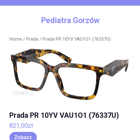
Skip
to
content
Pediatra Gorzów
Home
/
Prada
/ Prada PR 10YV VAU1O1 (76337U)
Prada PR 10YV VAU1O1 (76337U)
821,00
zł
Zobacz