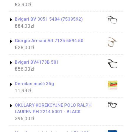
83,90
zł
Bvlgari BV 3051 5484 (7539592)
884,00
zł
Giorgio Armani AR 7125 5594 50
628,00
zł
Bvlgari BV4173B 501
856,00
zł
Dernilan maść 35g
11,99
zł
OKULARY KOREKCYJNE POLO RALPH
LAUREN PH 2214 5001 - BLACK
396,00
zł