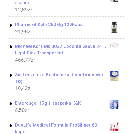
ssania
12,89
zł
Pharmovit Kelp 260Mg 120Kaps
21,98
zł
Michael Kors Mk 3032 Coconut Grove 3417
Light Pink Transparent
466,77
zł
Sól Lecznicza Bocheńska Jodo-bromowa
1kg
10,43
zł
Enterosgel 15g 1 saszetka K&K
8,50
zł
DuoLife Medical Formula ProSlimer 60
kaps