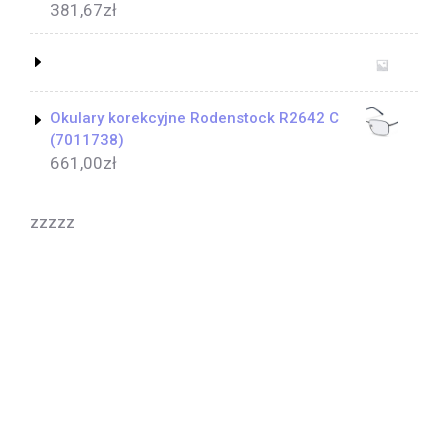
381,67
zł
Okulary korekcyjne Rodenstock R2642 C
(7011738)
661,00
zł
zzzzz