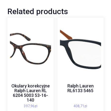
Related products
Okulary korekcyjne
Ralph Lauren
Ralph Lauren RL
RL6133 5465
6204 5003 53-16-
140
397,96
zł
408,71
zł