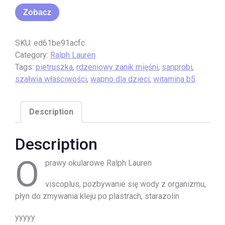
Zobacz
SKU:
ed61be91acfc
Category:
Ralph Lauren
Tags:
pietruszka
,
rdzeniowy zanik mięśni
,
sanprobi
,
szałwia właściwości
,
wapno dla dzieci
,
witamina b5
Description
Description
O
prawy okularowe Ralph Lauren
viscoplus, pozbywanie się wody z organizmu,
płyn do zmywania kleju po plastrach, starazolin
yyyyy