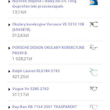
Nurofen mięśnie i stawy żel 5% 100g
ibuprofen leki przeciwzapaln
13,14
zł
Okulary korekcyjne Versace VE 3310 108
(6943878)
512,63
zł
PORSCHE DESIGN OKULARY KOREKCYJNE
P8349 B
1 028,27
zł
Ralph Lauren RL6184 5743
421,25
zł
Vogue Vo 5285 2762
317,17
zł
Ray-Ban RB 7164 2001 TRASPARENT