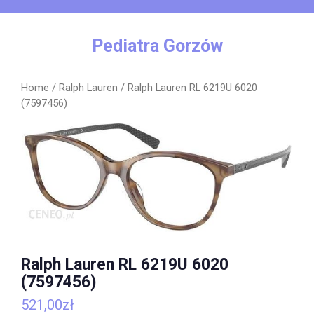
Skip
to
content
Pediatra Gorzów
Home
/
Ralph Lauren
/ Ralph Lauren RL 6219U 6020
(7597456)
Ralph Lauren RL 6219U 6020
(7597456)
521,00
zł