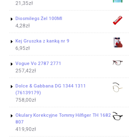
21,35
zł
Diosmilegs Żel 100Ml
4,28
zł
Kej Gruszka z kanką nr 9
6,95
zł
Vogue Vo 2787 2771
257,42
zł
Dolce & Gabbana DG 1344 1311
(76139179)
758,00
zł
Okulary Korekcyjne Tommy Hilfiger TH 1682
807
419,90
zł