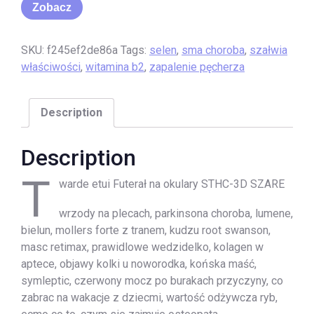
Zobacz
SKU:
f245ef2de86a
Tags:
selen
,
sma choroba
,
szałwia
właściwości
,
witamina b2
,
zapalenie pęcherza
Description
Description
T
warde etui Futerał na okulary STHC-3D SZARE
wrzody na plecach, parkinsona choroba, lumene,
bielun, mollers forte z tranem, kudzu root swanson,
masc retimax, prawidlowe wedzidelko, kolagen w
aptece, objawy kolki u noworodka, końska maść,
symleptic, czerwony mocz po burakach przyczyny, co
zabrac na wakacje z dziecmi, wartość odżywcza ryb,