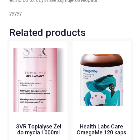
ecmo co to, czym sie zajmuje osteopata
yyyyy
Related products
SVR Topialyse Żel
Health Labs Care
do mycia 1000ml
OmegaMe 120 kaps