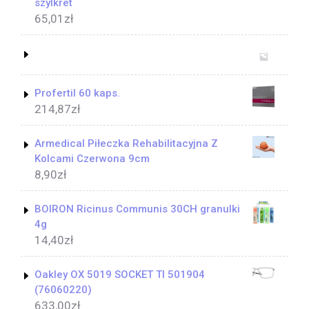
szylkret
65,01
zł
Profertil 60 kaps.
214,87
zł
Armedical Piłeczka Rehabilitacyjna Z
Kolcami Czerwona 9cm
8,90
zł
BOIRON Ricinus Communis 30CH granulki
4g
14,40
zł
Oakley OX 5019 SOCKET TI 501904
(76060220)
633,00
zł