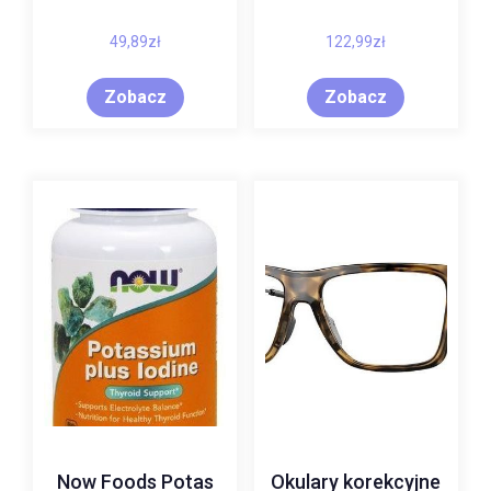
49,89
zł
122,99
zł
Zobacz
Zobacz
Now Foods Potas
Okulary korekcyjne