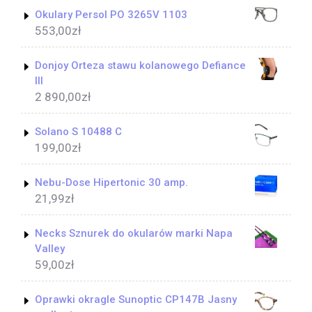
Okulary Persol PO 3265V 1103
553,00
zł
Donjoy Orteza stawu kolanowego Defiance
III
2 890,00
zł
Solano S 10488 C
199,00
zł
Nebu-Dose Hipertonic 30 amp.
21,99
zł
Necks Sznurek do okularów marki Napa
Valley
59,00
zł
Oprawki okragle Sunoptic CP147B Jasny