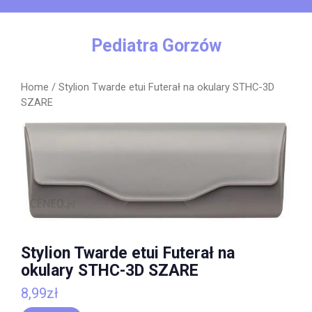
Skip
to
content
Pediatra Gorzów
Home
/ Stylion Twarde etui Futerał na okulary STHC-3D
SZARE
Stylion Twarde etui Futerał na
okulary STHC-3D SZARE
8,99
zł