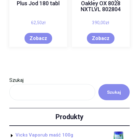
Plus Jod 180 tabl
Oakley OX 8028
NXTLVL 802804
62,50
zł
390,00
zł
Zobacz
Zobacz
Szukaj
Szukaj
Produkty
Vicks Vaporub maść 100g