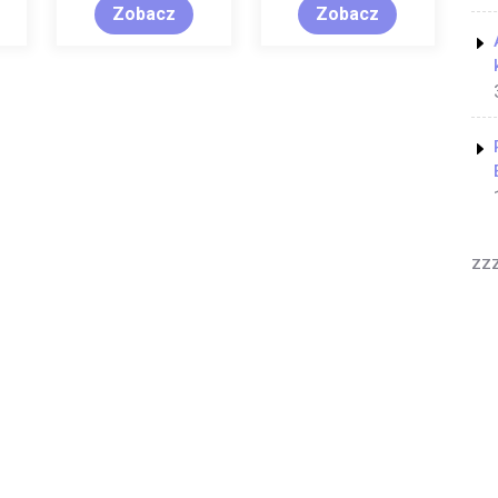
Zobacz
Zobacz
zz
Yoga Coach WordPress Theme