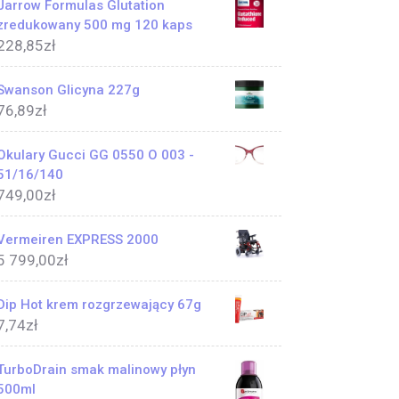
Jarrow Formulas Glutation
zredukowany 500 mg 120 kaps
228,85
zł
Swanson Glicyna 227g
76,89
zł
Okulary Gucci GG 0550 O 003 -
51/16/140
749,00
zł
Vermeiren EXPRESS 2000
5 799,00
zł
Dip Hot krem rozgrzewający 67g
7,74
zł
TurboDrain smak malinowy płyn
500ml