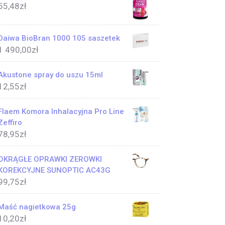
55,48
zł
Daiwa BioBran 1000 105 saszetek
1 490,00
zł
Akustone spray do uszu 15ml
12,55
zł
Flaem Komora Inhalacyjna Pro Line
Zeffiro
78,95
zł
OKRĄGŁE OPRAWKI ZEROWKI
KOREKCYJNE SUNOPTIC AC43G
99,75
zł
Maść nagietkowa 25g
10,20
zł