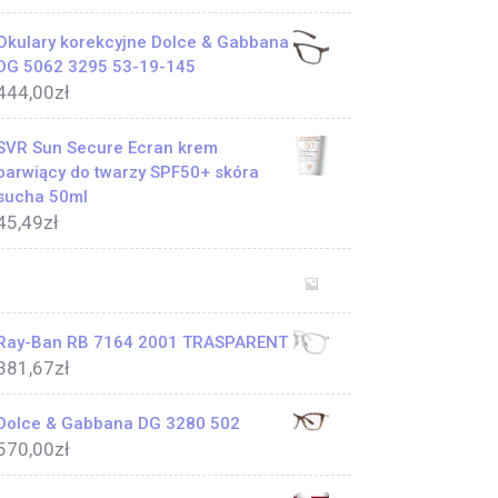
Okulary korekcyjne Dolce & Gabbana
DG 5062 3295 53-19-145
444,00
zł
SVR Sun Secure Ecran krem
barwiący do twarzy SPF50+ skóra
sucha 50ml
45,49
zł
Ray-Ban RB 7164 2001 TRASPARENT
381,67
zł
Dolce & Gabbana DG 3280 502
570,00
zł