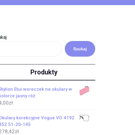
kaj
Szukaj
Produkty
Stylion Etui woreczek na okulary w
kolorze jasny róż
4,00
zł
Okulary korekcyjne Vogue VO 4192
352 51-20-145
278,42
zł