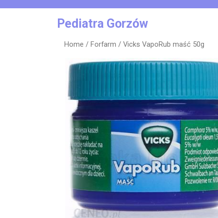
Skip
to
Pediatra Gorzów
content
Home
/
Forfarm
/ Vicks VapoRub maść 50g