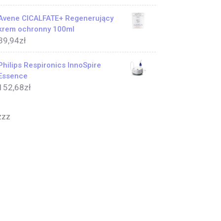
Avene CICALFATE+ Regenerujący
krem ochronny 100ml
39,94
zł
Philips Respironics InnoSpire
Essence
152,68
zł
zzz