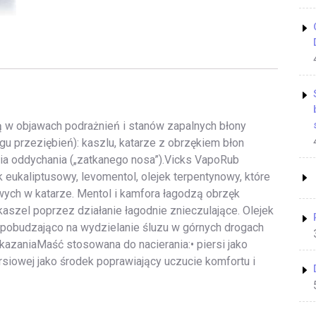
 w objawach podrażnień i stanów zapalnych błony
egu przeziębień): kaszlu, katarze z obrzękiem błon
ia oddychania („zatkanego nosa”).Vicks VapoRub
k eukaliptusowy, levomentol, olejek terpentynowy, które
ych w katarze. Mentol i kamfora łagodzą obrzęk
szel poprzez działanie łagodnie znieczulające. Olejek
ą pobudzająco na wydzielanie śluzu w górnych drogach
zaniaMaść stosowana do nacierania:• piersi jako
ersiowej jako środek poprawiający uczucie komfortu i