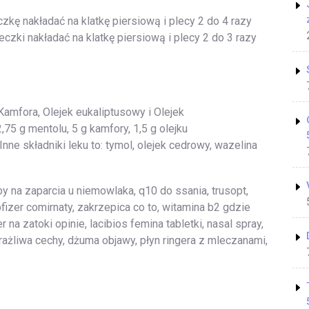
eczkę nakładać na klatkę piersiową i plecy 2 do 4 razy
eczki nakładać na klatkę piersiową i plecy 2 do 3 razy
amfora, Olejek eukaliptusowy i Olejek
5 g mentolu, 5 g kamfory, 1,5 g olejku
nne składniki leku to: tymol, olejek cedrowy, wazelina
y na zaparcia u niemowlaka, q10 do ssania, trusopt,
zer comirnaty, zakrzepica co to, witamina b2 gdzie
na zatoki opinie, lacibios femina tabletki, nasal spray,
żliwa cechy, dżuma objawy, płyn ringera z mleczanami,