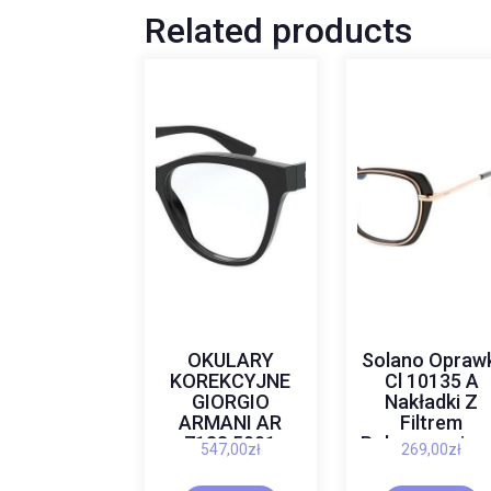
Related products
OKULARY
Solano Opraw
KOREKCYJNE
Cl 10135 A
GIORGIO
Nakładki Z
ARMANI AR
Filtrem
7188 5001
Polaryzacyjn
547,00
zł
269,00
zł
Złote