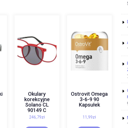
ki
Okulary
Ostrovit Omega
korekcyjne
3-6-9 90
Solano CL
Kapsułek
90149 C
ym
246,79
zł
11,99
zł