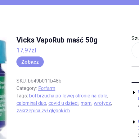
Szu
Vicks VapoRub maść 50g
17,97
zł
Zobacz
SKU:
bb49b011b48b
Category:
Forfarm
Tags:
ból brzucha po lewej stronie na dole
,
calominal duo
,
covid u dzieci
,
msm
,
wrotycz
,
zakrzepica żył głębokich