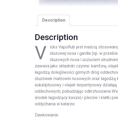
Description
Description
V
icks VapoRub jest maścią stosowaną
śluzowej nosa i gardła (np. w przebi
śluzowych nosa i uczuciem utrudnien
zawiera jako składniki czynne: kamforę, oleje
łagodzą dolegliwości górnych dróg oddechow
śluzówek małżowin nosowych oraz łagodzą ka
eukaliptusowy i olejek terpentynowy działaj
oddechowych, pobudzając odkrztuszanie.Wska
środek łagodzący kaszel,• pleców i klatki pi
oddychania w katarze.
Dawkowanie