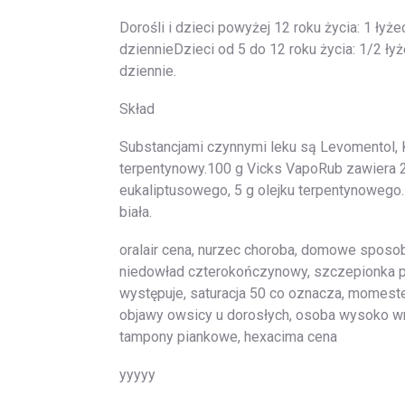
Dorośli i dzieci powyżej 12 roku życia: 1 łyż
dziennieDzieci od 5 do 12 roku życia: 1/2 łyż
dziennie.
Skład
Substancjami czynnymi leku są Levomentol, K
terpentynowy.100 g Vicks VapoRub zawiera 2,7
eukaliptusowego, 5 g olejku terpentynowego.I
biała.
oralair cena, nurzec choroba, domowe sposob
niedowład czterokończynowy, szczepionka pfi
występuje, saturacja 50 co oznacza, momester 
objawy owsicy u dorosłych, osoba wysoko wra
tampony piankowe, hexacima cena
yyyyy