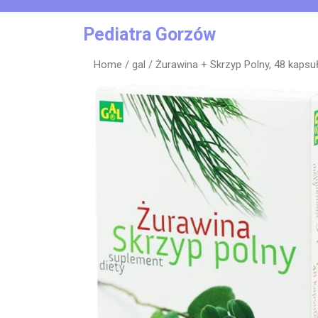
Skip
to
Pediatra Gorzów
content
Home
/
gal
/ Żurawina + Skrzyp Polny, 48 kapsu