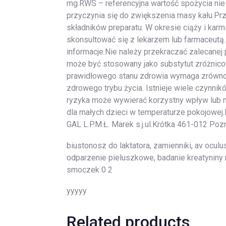
mg.RWS – referencyjna wartość spożycia nie 
przyczynia się do zwiększenia masy kału.Pr
składników preparatu. W okresie ciąży i kar
skonsultować się z lekarzem lub farmaceutą
informacje:Nie należy przekraczać zalecanej 
może być stosowany jako substytut zróżnicow
prawidłowego stanu zdrowia wymaga zrówno
zdrowego trybu życia. Istnieje wiele czynni
ryzyka może wywierać korzystny wpływ lub 
dla małych dzieci w temperaturze pokojowej
GAL L.P.M.Ł. Marek s.j.ul.Krótka 461-012 Poz
biustonosz do laktatora, zamienniki, av oculu
odparzenie pieluszkowe, badanie kreatyniny 
smoczek 0 2
yyyyy
Related products