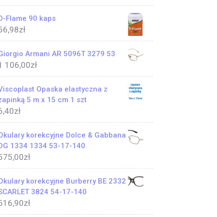
D-Flame 90 kaps
56,98
zł
Giorgio Armani AR 5096T 3279 53
1 106,00
zł
Viscoplast Opaska elastyczna z
zapinką 5 m x 15 cm 1 szt
6,40
zł
Okulary korekcyjne Dolce & Gabbana
DG 1334 1334 53-17-140
575,00
zł
Okulary korekcyjne Burberry BE 2332
SCARLET 3824 54-17-140
516,90
zł