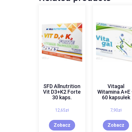
SFD Allnutrition
Vitagal
Vit D3+K2 Forte
Witamina A+E
30 kaps.
60 kapsułek
12,65
zł
7,90
zł
Zobacz
Zobacz