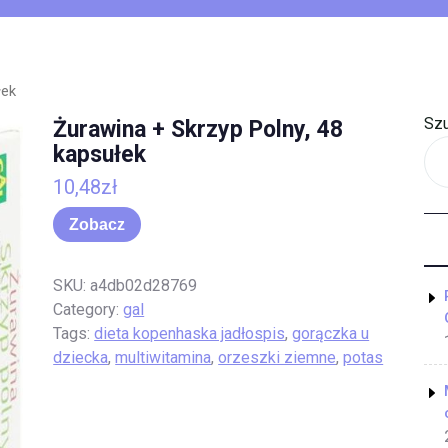
łek
Szu
Żurawina + Skrzyp Polny, 48
kapsułek
10,48
zł
Zobacz
SKU:
a4db02d28769
Category:
gal
Tags:
dieta kopenhaska jadłospis
,
gorączka u
dziecka
,
multiwitamina
,
orzeszki ziemne
,
potas