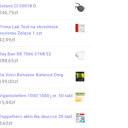
Solano Cl 50018 D
246,79
zł
Prima Lab Test na określenie
poziomu Żelaza 1 szt.
43,99
zł
Ray Ban RX 7066 5768 52
288,65
zł
Da Vinci Behavior Balance Dmg
199,00
zł
Vigantoletten 1000 1000 j.m. 50 tabl.
15,44
zł
Doppelherz aktiv Na skurcze 30 tabl.
8,60
zł