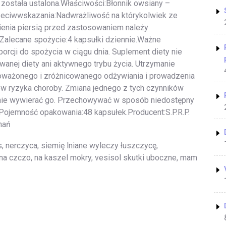
została ustalona.Właściwości:Błonnik owsiany –
zeciwwskazania:Nadwrażliwość na którykolwiek ze
mienia piersią przed zastosowaniem należy
.Zalecane spożycie:4 kapsułki dziennie.Ważne
porcji do spożycia w ciągu dnia. Suplement diety nie
anej diety ani aktywnego trybu życia. Utrzymanie
ważonego i zróżnicowanego odżywiania i prowadzenia
ków ryzyka choroby. Zmiana jednego z tych czynników
nie wywierać go. Przechowywać w sposób niedostępny
.Pojemność opakowania:48 kapsułek.Producent:S.P.R.P.
nań
s, nerczyca, siemię lniane wyleczy łuszczycę,
na czczo, na kaszel mokry, vesisol skutki uboczne, mam