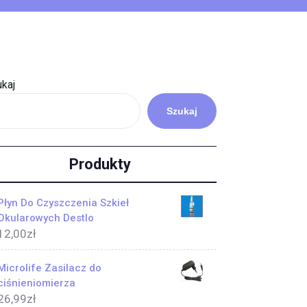
kaj
Szukaj
Produkty
Płyn Do Czyszczenia Szkieł
Okularowych Destlo
12,00
zł
Microlife Zasilacz do
ciśnieniomierza
26,99
zł