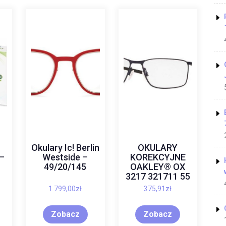
Okulary Ic! Berlin
OKULARY
 –
Westside –
KOREKCYJNE
49/20/145
OAKLEY® OX
3217 321711 55
1 799,00
zł
375,91
zł
Zobacz
Zobacz