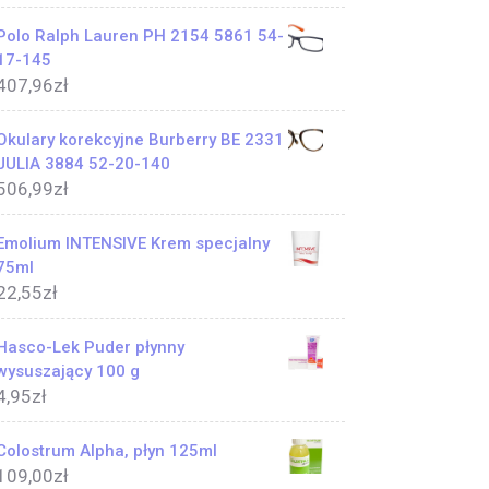
Polo Ralph Lauren PH 2154 5861 54-
17-145
407,96
zł
Okulary korekcyjne Burberry BE 2331
JULIA 3884 52-20-140
506,99
zł
Emolium INTENSIVE Krem specjalny
75ml
22,55
zł
Hasco-Lek Puder płynny
wysuszający 100 g
4,95
zł
Colostrum Alpha, płyn 125ml
109,00
zł