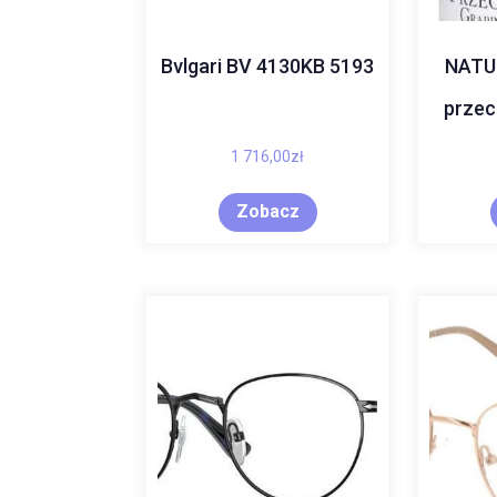
Bvlgari BV 4130KB 5193
NATU
przec
1 716,00
zł
Zobacz