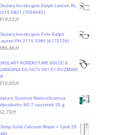
Okulary korekcyjne Ralph Lauren RL
6215 5821 (7054645)
419,52
zł
Okulary korekcyjne Polo Ralph
Lauren PH 2115 5389 (6773726)
386,46
zł
OKULARY KOREKCYJNE DOLCE &
GABBANA DG 5075 501 51 ROZMIAR
M
810,00
zł
Nature Science NatureScience
Mycobiotic NS 7 saszetek 35 g
52,70
zł
Olimp Gold-Calcium Wapń + Cynk 20
tabl.