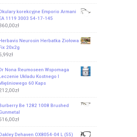
Okulary korekcyjne Emporio Armani
EA 1119 3003 54-17-145
360,00
zł
Herbavis Neurosin Herbatka Ziołowa
Fix 20x2g
5,99
zł
Dr Nona Reumoseen Wspomaga
Leczenie Układu Kostnego I
Mięśniowego 60 Kaps
212,00
zł
Burberry Be 1282 1008 Brushed
Gunmetal
516,00
zł
Oakley Dehaven OX8054-04 L (55)