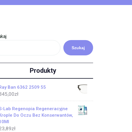
kaj
Szukaj
Produkty
Ray Ban 6362 2509 55
345,00
zł
S-Lab Regenopia Regeneracyjne
Krople Do Oczu Bez Konserwantów,
10Ml
23,89
zł