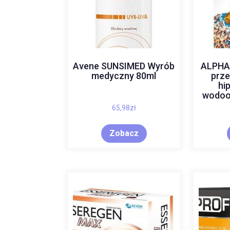
Avene SUNSIMED Wyrób
ALPHA
medyczny 80ml
prze
hi
wodoo
65,98
zł
Zobacz