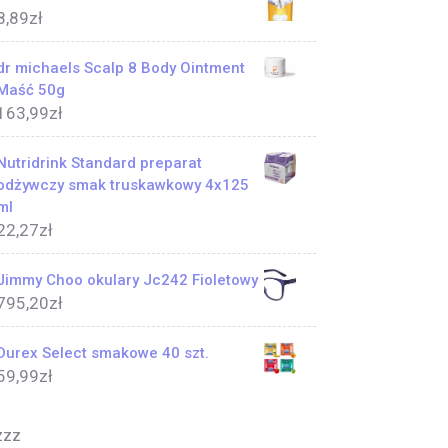
8,89
zł
dr michaels Scalp 8 Body Ointment
Maść 50g
163,99
zł
Nutridrink Standard preparat
odżywczy smak truskawkowy 4x125
ml
22,27
zł
Jimmy Choo okulary Jc242 Fioletowy
795,20
zł
Durex Select smakowe 40 szt.
59,99
zł
zzz