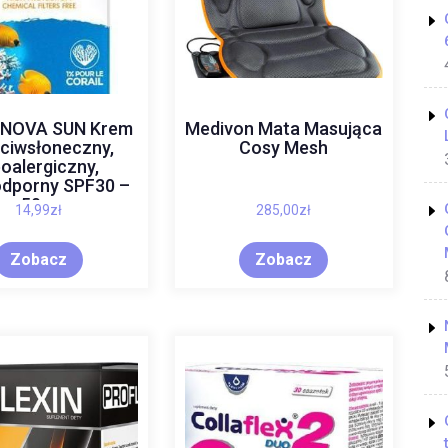
NOVA SUN Krem
Medivon Mata Masująca
ciwsłoneczny,
Cosy Mesh
poalergiczny,
dporny SPF30 –
50 g
14,99
zł
285,00
zł
Zobacz
Zobacz