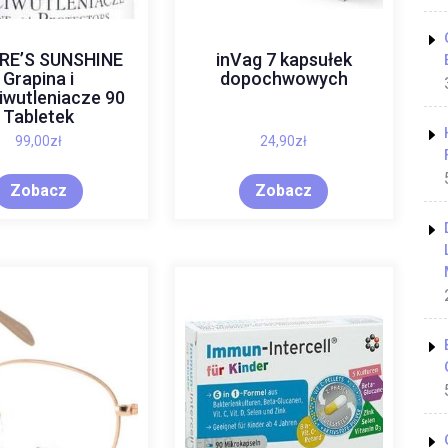
RE’S SUNSHINE
inVag 7 kapsułek
Grapina i
dopochwowych
iwutleniacze 90
Tabletek
99,00
zł
24,90
zł
Zobacz
Zobacz