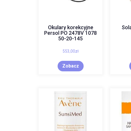
Okulary korekcyjne
Sol
Persol PO 2478V 1078
50-20-145
553,00
zł
Zobacz