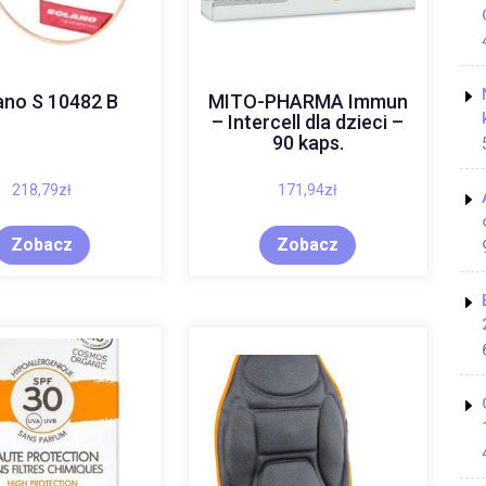
ano S 10482 B
MITO-PHARMA Immun
– Intercell dla dzieci –
90 kaps.
218,79
zł
171,94
zł
Zobacz
Zobacz