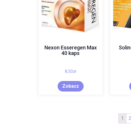
Nexon Esseregen Max
Solin
40 kaps
8,50
zł
Zobacz
1