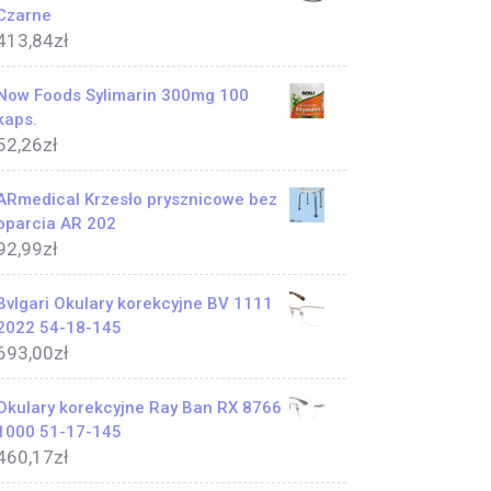
Czarne
413,84
zł
Now Foods Sylimarin 300mg 100
kaps.
52,26
zł
ARmedical Krzesło prysznicowe bez
oparcia AR 202
92,99
zł
Bvlgari Okulary korekcyjne BV 1111
2022 54-18-145
693,00
zł
Okulary korekcyjne Ray Ban RX 8766
1000 51-17-145
460,17
zł