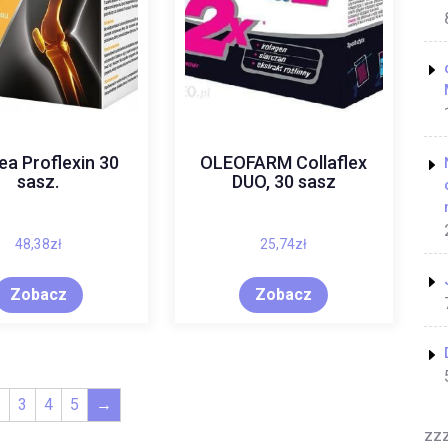
ea Proflexin 30
OLEOFARM Collaflex
sasz.
DUO, 30 sasz
48,38
zł
25,74
zł
Zobacz
Zobacz
2
3
4
5
→
zz