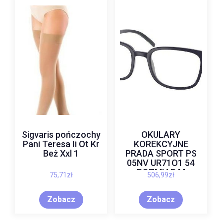
Sigvaris pończochy
OKULARY
Pani Teresa Ii Ot Kr
KOREKCYJNE
Beż Xxl 1
PRADA SPORT PS
05NV UR71O1 54
ROZMIAR M
75,71
zł
506,99
zł
Zobacz
Zobacz