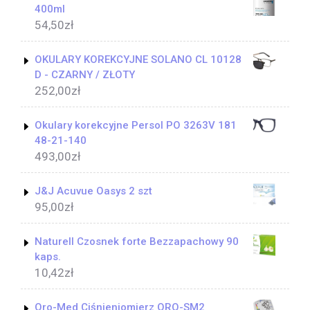
400ml
54,50
zł
OKULARY KOREKCYJNE SOLANO CL 10128
D - CZARNY / ZŁOTY
252,00
zł
Okulary korekcyjne Persol PO 3263V 181
48-21-140
493,00
zł
J&J Acuvue Oasys 2 szt
95,00
zł
Naturell Czosnek forte Bezzapachowy 90
kaps.
10,42
zł
Oro-Med Ciśnieniomierz ORO-SM2