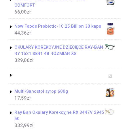
COMFORT
66,00
zł
Now Foods Probiotic-10 25 Billion 30 kaps
44,36
zł
OKULARY KOREKCYJNE DZIECIĘCE RAY-BAN
RY 1531 3841 48 ROZMIAR XS
329,06
zł
Multi-Sanostol syrop 600g
17,59
zł
Ray Ban Okulary Korekcyjne RX 3447V 2945
50
332,99
zł