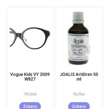
Vogue Kids VY 2009
JOALIS ArtiDren 50
W827
ml
195,00
zł
96,25
zł
Zobacz
Zobacz