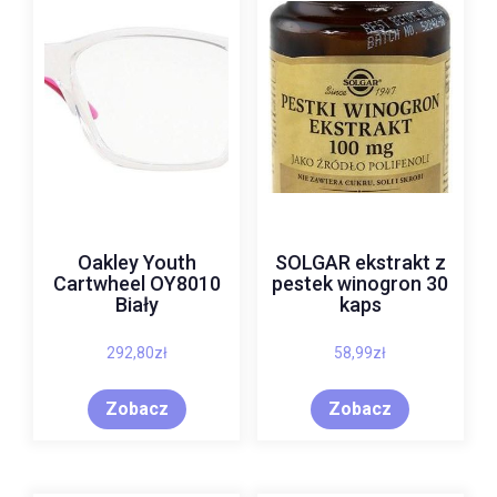
Oakley Youth
SOLGAR ekstrakt z
Cartwheel OY8010
pestek winogron 30
Biały
kaps
292,80
zł
58,99
zł
Zobacz
Zobacz