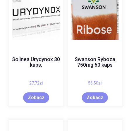
Solinea Urydynox 30
Swanson Ryboza
kaps.
750mg 60 kaps
27,72
zł
56,50
zł
Zobacz
Zobacz