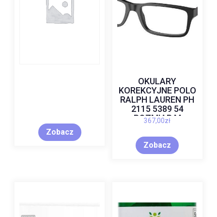
OKULARY
KOREKCYJNE POLO
RALPH LAUREN PH
2115 5389 54
ROZMIAR M
367,00
zł
Zobacz
Zobacz