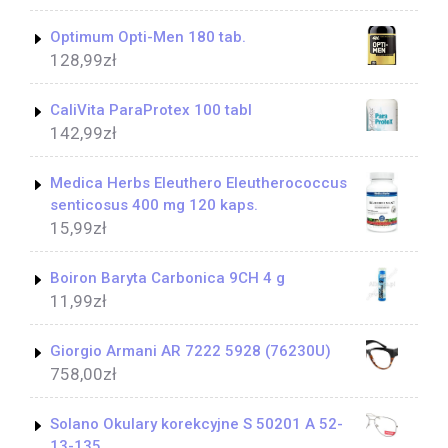
Optimum Opti-Men 180 tab.
128,99
zł
CaliVita ParaProtex 100 tabl
142,99
zł
Medica Herbs Eleuthero Eleutherococcus
senticosus 400 mg 120 kaps.
15,99
zł
Boiron Baryta Carbonica 9CH 4 g
11,99
zł
Giorgio Armani AR 7222 5928 (76230U)
758,00
zł
Solano Okulary korekcyjne S 50201 A 52-
13-135