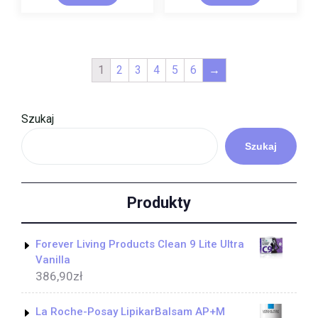
1
2
3
4
5
6
→
Szukaj
Szukaj
Produkty
Forever Living Products Clean 9 Lite Ultra
Vanilla
386,90
zł
La Roche-Posay LipikarBalsam AP+M