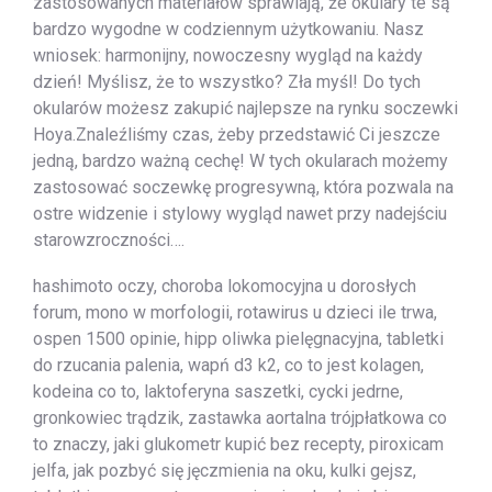
zastosowanych materiałów sprawiają, że okulary te są
bardzo wygodne w codziennym użytkowaniu. Nasz
wniosek: harmonijny, nowoczesny wygląd na każdy
dzień! Myślisz, że to wszystko? Zła myśl! Do tych
okularów możesz zakupić najlepsze na rynku soczewki
Hoya.Znaleźliśmy czas, żeby przedstawić Ci jeszcze
jedną, bardzo ważną cechę! W tych okularach możemy
zastosować soczewkę progresywną, która pozwala na
ostre widzenie i stylowy wygląd nawet przy nadejściu
starowzroczności….
hashimoto oczy, choroba lokomocyjna u dorosłych
forum, mono w morfologii, rotawirus u dzieci ile trwa,
ospen 1500 opinie, hipp oliwka pielęgnacyjna, tabletki
do rzucania palenia, wapń d3 k2, co to jest kolagen,
kodeina co to, laktoferyna saszetki, cycki jedrne,
gronkowiec trądzik, zastawka aortalna trójpłatkowa co
to znaczy, jaki glukometr kupić bez recepty, piroxicam
jelfa, jak pozbyć się jęczmienia na oku, kulki gejsz,