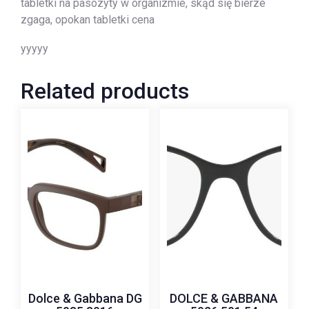
tabletki na pasozyty w organizmie, skąd się bierze
zgaga, opokan tabletki cena
yyyyy
Related products
Dolce & Gabbana DG
DOLCE & GABBANA