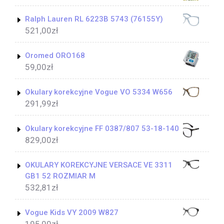
Ralph Lauren RL 6223B 5743 (76155Y)
521,00
zł
Oromed ORO168
59,00
zł
Okulary korekcyjne Vogue VO 5334 W656
291,99
zł
Okulary korekcyjne FF 0387/807 53-18-140
829,00
zł
OKULARY KOREKCYJNE VERSACE VE 3311
GB1 52 ROZMIAR M
532,81
zł
Vogue Kids VY 2009 W827
195,00
zł