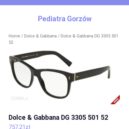
Skip
to
content
Pediatra Gorzów
Home
/
Dolce & Gabbana
/ Dolce & Gabbana DG 3305 501
52
Dolce & Gabbana DG 3305 501 52
757,21
zł