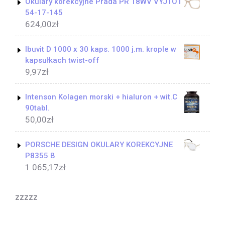
Okulary korekcyjne Prada PR 18WV VYJ1O1
54-17-145
624,00
zł
Ibuvit D 1000 x 30 kaps. 1000 j.m. krople w
kapsułkach twist-off
9,97
zł
Intenson Kolagen morski + hialuron + wit.C
90tabl.
50,00
zł
PORSCHE DESIGN OKULARY KOREKCYJNE
P8355 B
1 065,17
zł
zzzzz