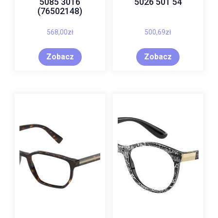
5085 3016
5026 501 54
(76502148)
568,00
zł
500,69
zł
Zobacz
Zobacz