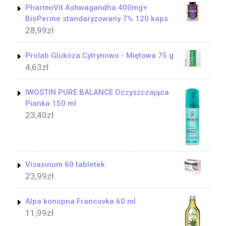
PharmoVit Ashwagandha 400mg+
BioPerine standaryzowany 7% 120 kaps
28,99
zł
Prolab Glukoza Cytrynowo - Miętowa 75 g
4,63
zł
IWOSTIN PURE BALANCE Oczyszczająca
Pianka 150 ml
23,40
zł
Visaxinum 60 tabletek
23,99
zł
Alpa konopna Francovka 60 ml
11,99
zł