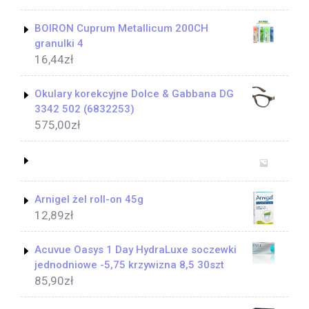
BOIRON Cuprum Metallicum 200CH
granulki 4
16,44
zł
Okulary korekcyjne Dolce & Gabbana DG
3342 502 (6832253)
575,00
zł
Arnigel żel roll-on 45g
12,89
zł
Acuvue Oasys 1 Day HydraLuxe soczewki
jednodniowe -5,75 krzywizna 8,5 30szt
85,90
zł