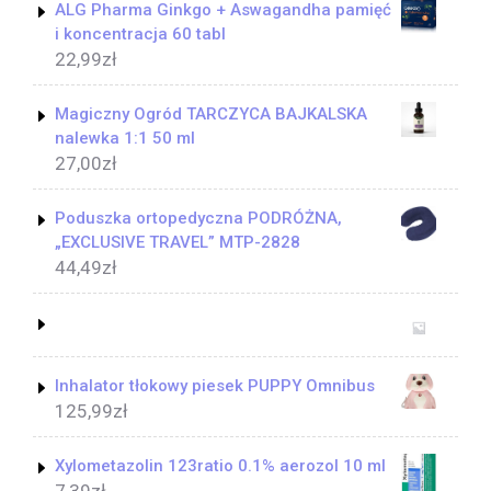
ALG Pharma Ginkgo + Aswagandha pamięć
i koncentracja 60 tabl
22,99
zł
Magiczny Ogród TARCZYCA BAJKALSKA
nalewka 1:1 50 ml
27,00
zł
Poduszka ortopedyczna PODRÓŻNA,
„EXCLUSIVE TRAVEL” MTP-2828
44,49
zł
Inhalator tłokowy piesek PUPPY Omnibus
125,99
zł
Xylometazolin 123ratio 0.1% aerozol 10 ml