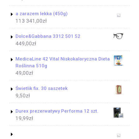
a zarazem lekka (450g)
113 341,00
zł
Dolce&Gabbana 3312 501 52
449,00
zł
MedicaLine 42 Vital Niskokaloryczna Dieta
Roślinna 510g
49,00
zł
Świetlik fix. 30 saszetek
9,50
zł
Durex prezerwatywy Performa 12 szt.
19,99
zł