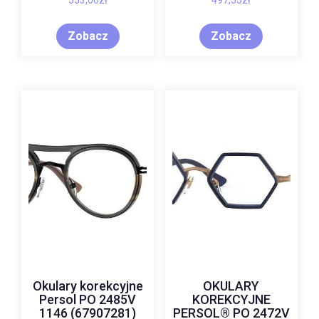
553,00
zł
497,55
zł
Zobacz
Zobacz
Okulary korekcyjne
OKULARY
Persol PO 2485V
KOREKCYJNE
1146 (67907281)
PERSOL® PO 2472V