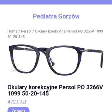
Skip
to
content
Pediatra Gorzów
Home
/
Persol
/ Okulary korekcyjne Persol PO 3266V 1099
50-20-145
Okulary korekcyjne Persol PO 3266V
1099 50-20-145
472,00
zł
Zobacz