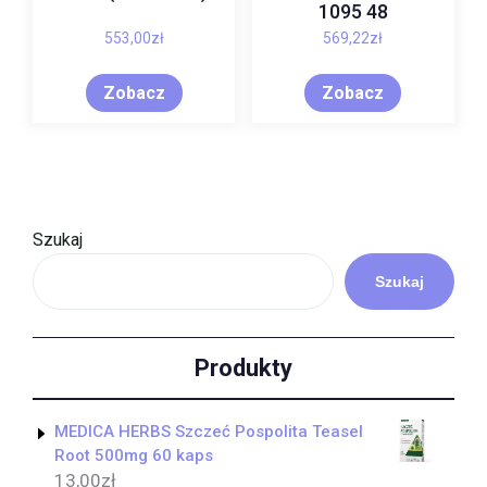
1095 48
553,00
zł
569,22
zł
Zobacz
Zobacz
Szukaj
Szukaj
Produkty
MEDICA HERBS Szczeć Pospolita Teasel
Root 500mg 60 kaps
13,00
zł