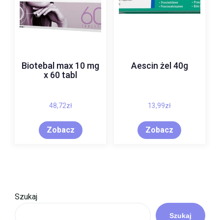
Biotebal max 10 mg
Aescin żel 40g
x 60 tabl
48,72
zł
13,99
zł
Zobacz
Zobacz
Szukaj
Szukaj