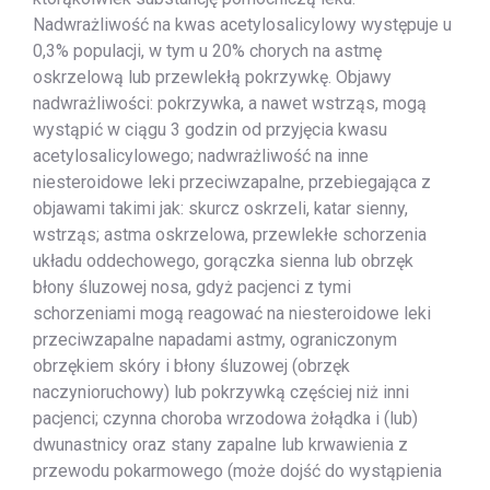
Nadwrażliwość na kwas acetylosalicylowy występuje u
0,3% populacji, w tym u 20% chorych na astmę
oskrzelową lub przewlekłą pokrzywkę. Objawy
nadwrażliwości: pokrzywka, a nawet wstrząs, mogą
wystąpić w ciągu 3 godzin od przyjęcia kwasu
acetylosalicylowego; nadwrażliwość na inne
niesteroidowe leki przeciwzapalne, przebiegająca z
objawami takimi jak: skurcz oskrzeli, katar sienny,
wstrząs; astma oskrzelowa, przewlekłe schorzenia
układu oddechowego, gorączka sienna lub obrzęk
błony śluzowej nosa, gdyż pacjenci z tymi
schorzeniami mogą reagować na niesteroidowe leki
przeciwzapalne napadami astmy, ograniczonym
obrzękiem skóry i błony śluzowej (obrzęk
naczynioruchowy) lub pokrzywką częściej niż inni
pacjenci; czynna choroba wrzodowa żołądka i (lub)
dwunastnicy oraz stany zapalne lub krwawienia z
przewodu pokarmowego (może dojść do wystąpienia