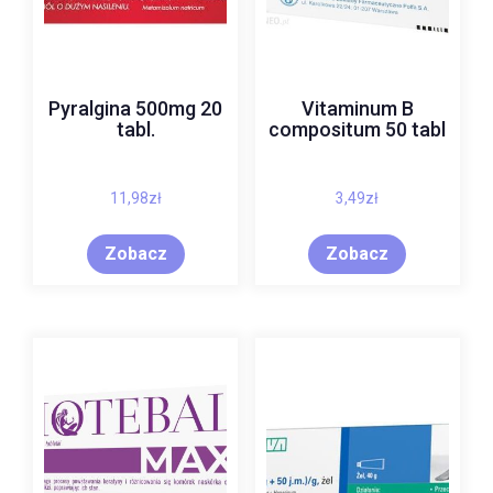
Pyralgina 500mg 20
Vitaminum B
tabl.
compositum 50 tabl
11,98
zł
3,49
zł
Zobacz
Zobacz