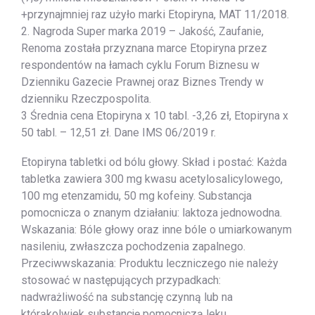
+przynajmniej raz użyło marki Etopiryna, MAT 11/2018.
2. Nagroda Super marka 2019 – Jakość, Zaufanie,
Renoma została przyznana marce Etopiryna przez
respondentów na łamach cyklu Forum Biznesu w
Dzienniku Gazecie Prawnej oraz Biznes Trendy w
dzienniku Rzeczpospolita.
3 Średnia cena Etopiryna x 10 tabl. -3,26 zł, Etopiryna x
50 tabl. – 12,51 zł. Dane IMS 06/2019 r.
Etopiryna tabletki od bólu głowy. Skład i postać: Każda
tabletka zawiera 300 mg kwasu acetylosalicylowego,
100 mg etenzamidu, 50 mg kofeiny. Substancja
pomocnicza o znanym działaniu: laktoza jednowodna.
Wskazania: Bóle głowy oraz inne bóle o umiarkowanym
nasileniu, zwłaszcza pochodzenia zapalnego.
Przeciwwskazania: Produktu leczniczego nie należy
stosować w następujących przypadkach:
nadwrażliwość na substancję czynną lub na
którąkolwiek substancję pomocniczą leku.