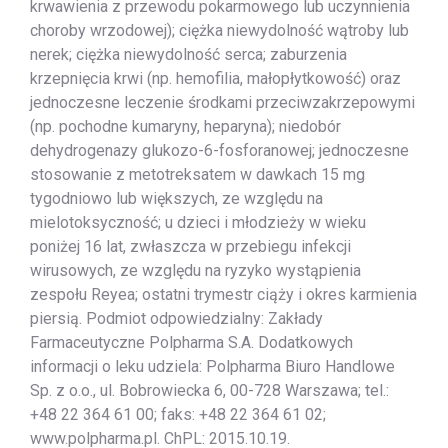
krwawienia z przewodu pokarmowego lub uczynnienia
choroby wrzodowej); ciężka niewydolność wątroby lub
nerek; ciężka niewydolność serca; zaburzenia
krzepnięcia krwi (np. hemofilia, małopłytkowość) oraz
jednoczesne leczenie środkami przeciwzakrzepowymi
(np. pochodne kumaryny, heparyna); niedobór
dehydrogenazy glukozo-6-fosforanowej; jednoczesne
stosowanie z metotreksatem w dawkach 15 mg
tygodniowo lub większych, ze względu na
mielotoksyczność; u dzieci i młodzieży w wieku
poniżej 16 lat, zwłaszcza w przebiegu infekcji
wirusowych, ze względu na ryzyko wystąpienia
zespołu Reyea; ostatni trymestr ciąży i okres karmienia
piersią. Podmiot odpowiedzialny: Zakłady
Farmaceutyczne Polpharma S.A. Dodatkowych
informacji o leku udziela: Polpharma Biuro Handlowe
Sp. z o.o., ul. Bobrowiecka 6, 00-728 Warszawa; tel.:
+48 22 364 61 00; faks: +48 22 364 61 02;
www.polpharma.pl. ChPL: 2015.10.19.