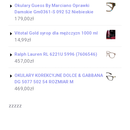
Okulary Guess By Marciano Oprawki
Damskie Gm0361-S 092 52 Niebieskie
179,00
zł
Vitotal Gold syrop dla mężczyzn 1000 ml
14,99
zł
Ralph Lauren RL 6221U 5996 (7606546)
457,00
zł
OKULARY KOREKCYJNE DOLCE & GABBANA
DG 5077 502 54 ROZMIAR M
469,00
zł
zzzzz