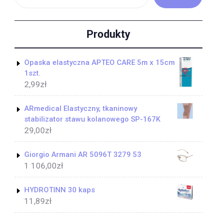
Produkty
Opaska elastyczna APTEO CARE 5m x 15cm
1szt.
2,99
zł
ARmedical Elastyczny, tkaninowy
stabilizator stawu kolanowego SP-167K
29,00
zł
Giorgio Armani AR 5096T 3279 53
1 106,00
zł
HYDROTINN 30 kaps
11,89
zł