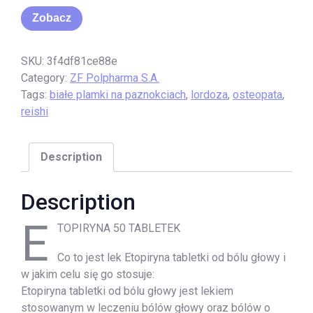
Zobacz
SKU:
3f4df81ce88e
Category:
ZF Polpharma S.A.
Tags:
białe plamki na paznokciach
,
lordoza
,
osteopata
,
reishi
Description
Description
E
TOPIRYNA 50 TABLETEK
Co to jest lek Etopiryna tabletki od bólu głowy i
w jakim celu się go stosuje:
Etopiryna tabletki od bólu głowy jest lekiem
stosowanym w leczeniu bólów głowy oraz bólów o