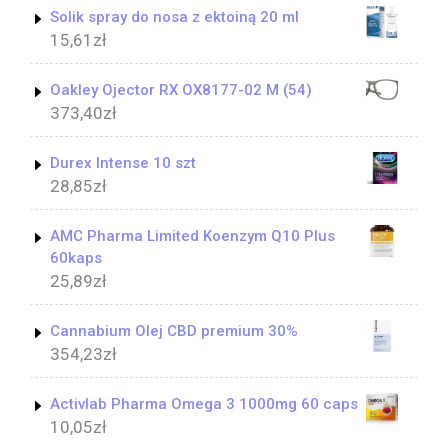
Solik spray do nosa z ektoiną 20 ml
15,61
zł
Oakley Ojector RX OX8177-02 M (54)
373,40
zł
Durex Intense 10 szt
28,85
zł
AMC Pharma Limited Koenzym Q10 Plus
60kaps
25,89
zł
Cannabium Olej CBD premium 30%
354,23
zł
Activlab Pharma Omega 3 1000mg 60 caps
10,05
zł