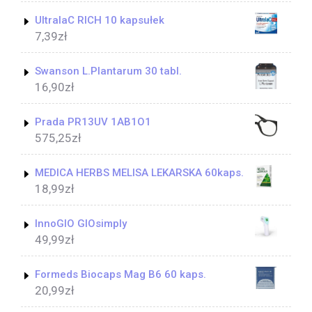
UltralaC RICH 10 kapsułek
7,39
zł
Swanson L.Plantarum 30 tabl.
16,90
zł
Prada PR13UV 1AB1O1
575,25
zł
MEDICA HERBS MELISA LEKARSKA 60kaps.
18,99
zł
InnoGIO GIOsimply
49,99
zł
Formeds Biocaps Mag B6 60 kaps.
20,99
zł