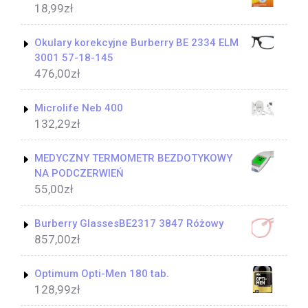
18,99
zł
Okulary korekcyjne Burberry BE 2334 ELM
3001 57-18-145
476,00
zł
Microlife Neb 400
132,29
zł
MEDYCZNY TERMOMETR BEZDOTYKOWY
NA PODCZERWIEŃ
55,00
zł
Burberry GlassesBE2317 3847 Różowy
857,00
zł
Optimum Opti-Men 180 tab.
128,99
zł