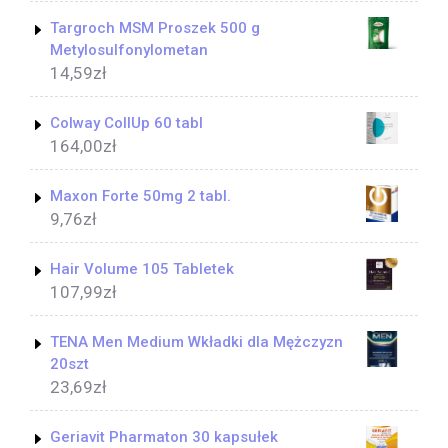
Targroch MSM Proszek 500 g
Metylosulfonylometan
14,59
zł
Colway CollUp 60 tabl
164,00
zł
Maxon Forte 50mg 2 tabl.
9,76
zł
Hair Volume 105 Tabletek
107,99
zł
TENA Men Medium Wkładki dla Mężczyzn
20szt
23,69
zł
Geriavit Pharmaton 30 kapsułek