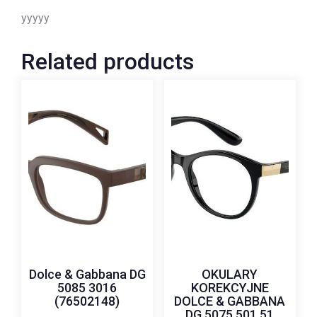
yyyyy
Related products
Dolce & Gabbana DG
OKULARY
5085 3016
KOREKCYJNE
(76502148)
DOLCE & GABBANA
DG 5075 501 51