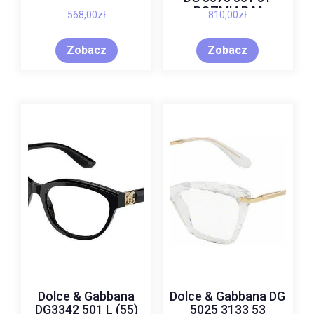
ROZMIAR M
568,00
zł
810,00
zł
Zobacz
Zobacz
Dolce & Gabbana
Dolce & Gabbana DG
DG3342 501 L (55)
5025 3133 53