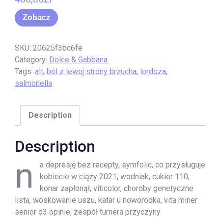
Zobacz
SKU:
20625f3bc6fe
Category:
Dolce & Gabbana
Tags:
alt
,
ból z lewej strony brzucha
,
lordoza
,
salmonella
Description
Description
n
a depresję bez recepty, symfolic, co przysługuje
kobiecie w ciąży 2021, wodniak, cukier 110,
konar zapłonął, viticolor, choroby genetyczne
lista, woskowanie uszu, katar u noworodka, vita miner
senior d3 opinie, zespół turnera przyczyny