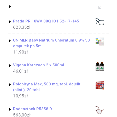
Prada PR 18WV 08Q1O1 52-17-145
623,35
zł
UNIMER Baby Natrium Chloratum 0,9% 50
ampułek po 5ml
11,90
zł
Vigana Karczoch 2 x 500ml
46,01
zł
Polopiryna Max, 500 mg, tabl. dojelit.
(blist.), 20 tabl.
10,95
zł
Rodenstock R5358 D
563,00
zł