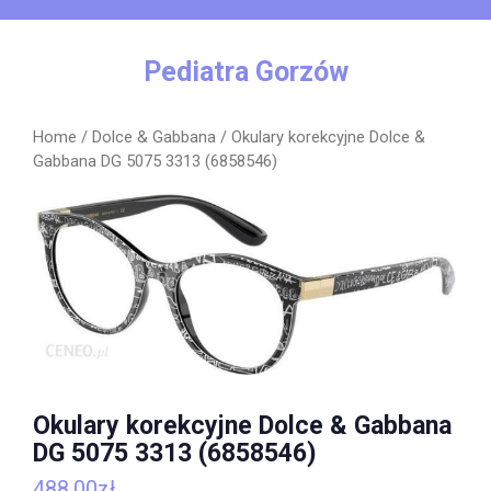
Skip
to
content
Pediatra Gorzów
Home
/
Dolce & Gabbana
/ Okulary korekcyjne Dolce &
Gabbana DG 5075 3313 (6858546)
Okulary korekcyjne Dolce & Gabbana
DG 5075 3313 (6858546)
488,00
zł